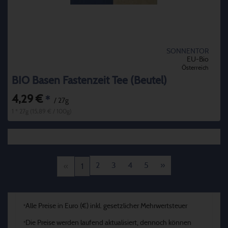
SONNENTOR
EU-Bio
Österreich
BIO Basen Fastenzeit Tee (Beutel)
4,29 €
*
/ 27g
1 * 27g (15,89 € / 100g)
2
3
4
5
»
«
1
Alle Preise in Euro (€) inkl. gesetzlicher Mehrwertsteuer
*
Die Preise werden laufend aktualisiert, dennoch können
*