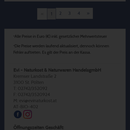
2
3
4
»
«
1
Alle Preise in Euro (€) inkl. gesetzlicher Mehrwertsteuer
*
Die Preise werden laufend aktualisiert, dennoch können
*
Fehler auftreten. Es gilt der Preis an der Kassa.
Evi - Naturkost & Naturwaren HandelsgmbH
Kremser Landstraße 2
3100 St. Pölten
T: 02742/352092
F: 02742/3520924
M: evi@evinaturkost.at
AT-BIO-402
Öffnungszeiten Geschäft: