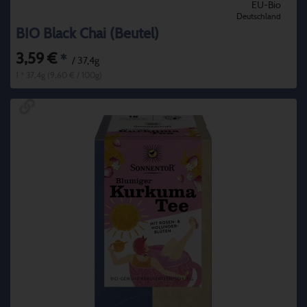
EU-Bio
Deutschland
BIO Black Chai (Beutel)
3,59 €
*
/ 37,4g
1 * 37,4g (9,60 € / 100g)