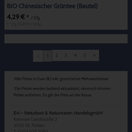
BIO Chinesischer Grüntee (Beutel)
4,29 €
*
/ 27g
1 * 27g (15,89 € / 100g)
2
3
4
5
»
«
1
Alle Preise in Euro (€) inkl. gesetzlicher Mehrwertsteuer
*
Die Preise werden laufend aktualisiert, dennoch können
*
Fehler auftreten. Es gilt der Preis an der Kassa.
Evi - Naturkost & Naturwaren HandelsgmbH
Kremser Landstraße 2
3100 St. Pölten
T: 02742/352092