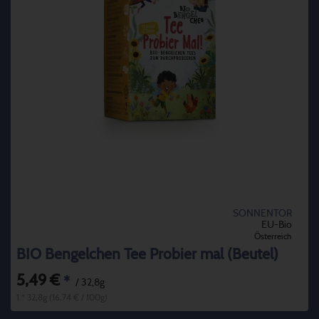
SONNENTOR
EU-Bio
Österreich
BIO Bengelchen Tee Probier mal (Beutel)
5,49 €
*
/ 32,8g
1 * 32,8g (16,74 € / 100g)