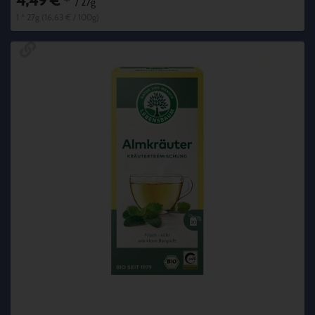
4,49 €
*
/ 27g
1 * 27g (16,63 € / 100g)