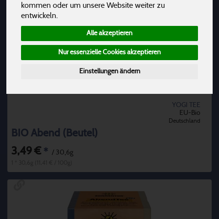
kommen oder um unsere Website weiter zu
entwickeln.
Alle akzeptieren
Nur essenzielle Cookies akzeptieren
Einstellungen ändern
YOGI TEE
EU-Bio
Deutschland
BIO Abend (Beutel)
3,49 €
*
/ 30,6g
1 * 30,6g (11,41 € / 100g)