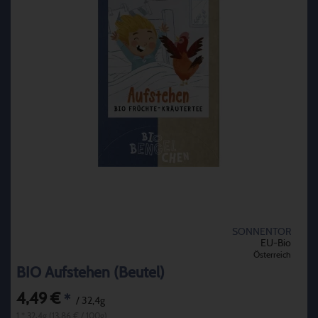
SONNENTOR
EU-Bio
Österreich
BIO Aufstehen (Beutel)
4,49 €
*
/ 32,4g
1 * 32,4g (13,86 € / 100g)