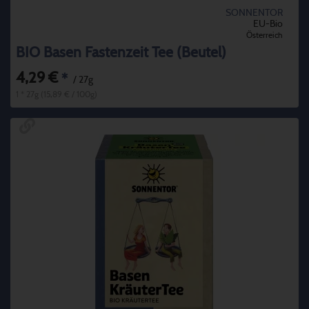
SONNENTOR
EU-Bio
Österreich
BIO Basen Fastenzeit Tee (Beutel)
4,29 €
*
/ 27g
1 * 27g (15,89 € / 100g)