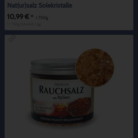
Nat(ur)salz Solekristalle
10,99 €
*
/ 750g
1 * 750g (14,65 € / kg)