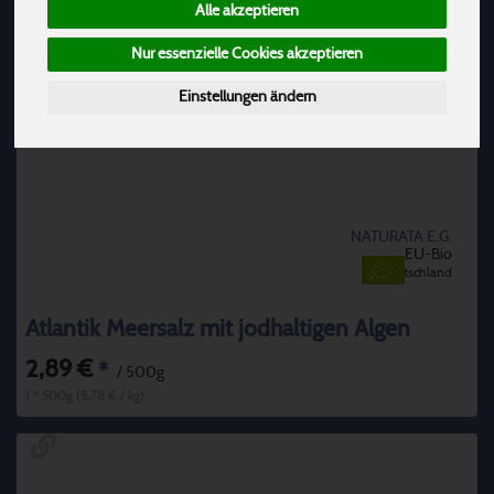
Alle akzeptieren
Nur essenzielle Cookies akzeptieren
Einstellungen ändern
NATURATA E.G.
EU-Bio
Deutschland
Atlantik Meersalz mit jodhaltigen Algen
2,89 €
*
/ 500g
1 * 500g (5,78 € / kg)