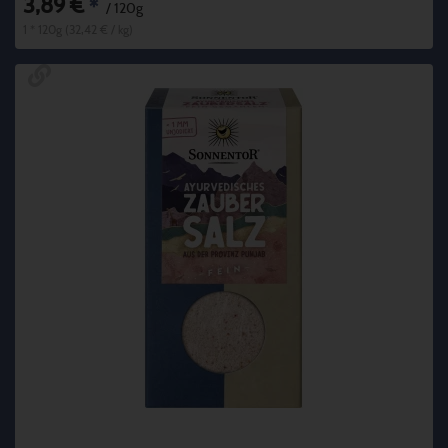
3,89 €
*
/ 120g
1 * 120g (32,42 € / kg)