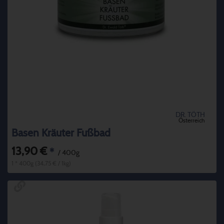
DR. TÖTH
Österreich
Basen Kräuter Fußbad
13,90 €
*
/ 400g
1 * 400g (34,75 € / 1kg)