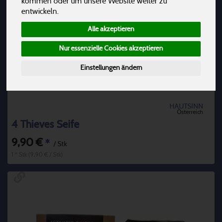
kommen oder um unsere Website weiter zu
entwickeln.
Alle akzeptieren
Nur essenzielle Cookies akzeptieren
Einstellungen ändern
HAUTSINN
Österreich
4 Thieves Seife
9,90 €
*
/ Stk
1 * Stk (9,90 € / Stk)