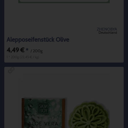
ZHENOBYA
Deutschland
Alepposeifenstück Olive
4,49 €
*
/ 200g
1 * 200g (22,45 € / kg)