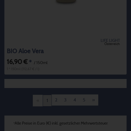
LIFE LIGHT
Österreich
BIO Aloe Vera
16,90 €
*
/ 150ml
1 * 150ml (112,67 € / l)
2
3
4
5
»
«
1
Alle Preise in Euro (€) inkl. gesetzlicher Mehrwertsteuer
*