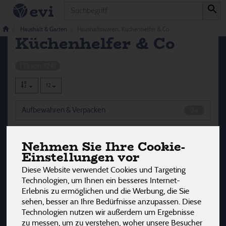
Produkt
Haushaltswaren,
Haushalt & Garten
Haushaltswaren, Küchenhelfer & Co
Küchenhelfer & Co
113 von 3242
12
Aufbewahren & Verpacken
24
Flaschen & Trinkgefäße
28
Nehmen Sie Ihre Cookie-
Einstellungen vor
Keimgeräte & Zubehör
15
Diese Website verwendet Cookies und Targeting
Technologien, um Ihnen ein besseres Internet-
Küchenhelfer & Haushaltshelfer
46
Erlebnis zu ermöglichen und die Werbung, die Sie
sehen, besser an Ihre Bedürfnisse anzupassen. Diese
Technologien nutzen wir außerdem um Ergebnisse
zu messen, um zu verstehen, woher unsere Besucher