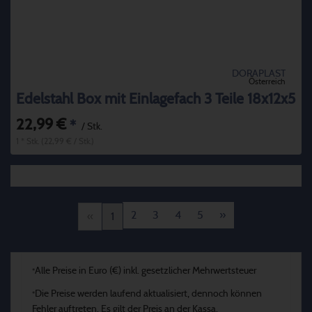
DORAPLAST
Österreich
Edelstahl Box mit Einlagefach 3 Teile 18x12x5
22,99 €
*
/ Stk.
1 * Stk. (22,99 € / Stk.)
2
3
4
5
»
«
1
Alle Preise in Euro (€) inkl. gesetzlicher Mehrwertsteuer
*
Die Preise werden laufend aktualisiert, dennoch können
*
Fehler auftreten. Es gilt der Preis an der Kassa.