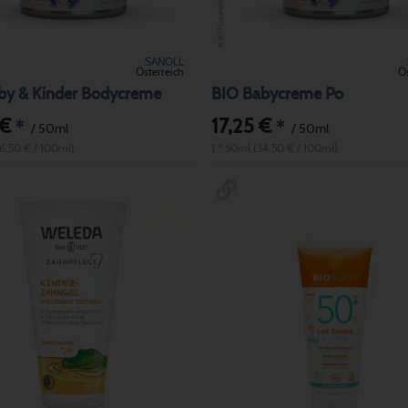
SANOLL
Österreich
Ös
by & Kinder Bodycreme
BIO Babycreme Po
 €
17,25 €
*
*
/ 50ml
/ 50ml
36,50 € / 100ml)
1 * 50ml (34,50 € / 100ml)