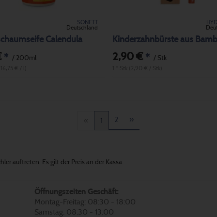
SONETT
HYD
Deutschland
Deu
schaumseife Calendula
€
2,90 €
*
*
/ 200ml
/ Stk
16,75 € / l)
1 * Stk (2,90 € / Stk)
2
»
«
1
er auftreten. Es gilt der Preis an der Kassa.
Öffnungszeiten Geschäft:
Montag-Freitag: 08:30 - 18:00
Samstag: 08:30 - 13:00