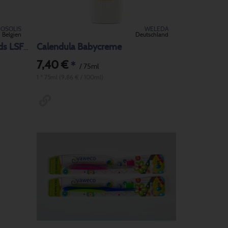
IOSOLIS
WELEDA
Belgien
Deutschland
Calendula Babycreme
BIO Sonnenmilch Baby & Kids LSF 50+
7,40 €
*
/ 75ml
1 * 75ml (9,86 € / 100ml)