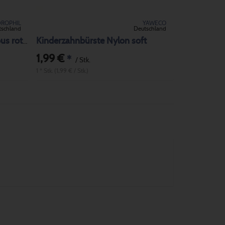
ROPHIL
YAWECO
tschland
Deutschland
Kinderzahnbürste Nylon soft
Kinderzahnbürste aus Bambus rot weich
1,99 €
*
/ Stk.
1 * Stk. (1,99 € / Stk.)