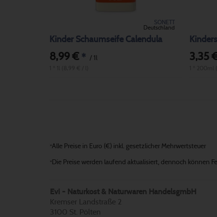
SONETT
Deutschland
Kinder Schaumseife Calendula
Kinder
8,99 €
3,35 
*
/ 1l
1 * 1l (8,99 € / l)
1 * 200ml (
Alle Preise in Euro (€) inkl. gesetzlicher Mehrwertsteuer
*
Die Preise werden laufend aktualisiert, dennoch können Fehl
*
Evi - Naturkost & Naturwaren HandelsgmbH
Kremser Landstraße 2
3100 St. Pölten