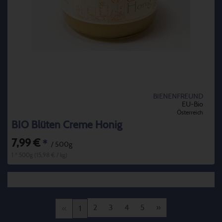
BIENENFREUND
EU-Bio
Österreich
BIO Blüten Creme Honig
7,99 €
*
/ 500g
1 * 500g (15,98 € / kg)
2
3
4
5
»
«
1