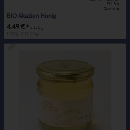
EU-Bio
Österreich
BIO Akazien Honig
4,49 €
*
/ 250g
1 * 250g (17,96 € / kg)