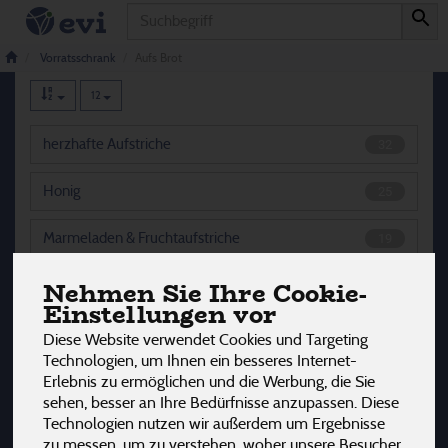
Produkt
Aufs Brot
100 von 3242
Vorratsschrank
Aufs Brot
12
herzhafte Aufstriche
32
Honig
25
Marmeladen & Fruchtaufstriche
19
Nehmen Sie Ihre Cookie-
süße Aufstriche
24
Einstellungen vor
Diese Website verwendet Cookies und Targeting
Technologien, um Ihnen ein besseres Internet-
Hersteller
Ernährung
Allergene
Erlebnis zu ermöglichen und die Werbung, die Sie
sehen, besser an Ihre Bedürfnisse anzupassen. Diese
Technologien nutzen wir außerdem um Ergebnisse
zu messen, um zu verstehen, woher unsere Besucher