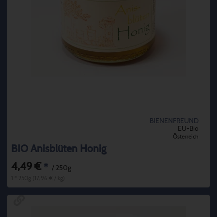
BIENENFREUND
EU-Bio
Österreich
BIO Anisblüten Honig
4,49 €
*
/ 250g
1 * 250g (17,96 € / kg)