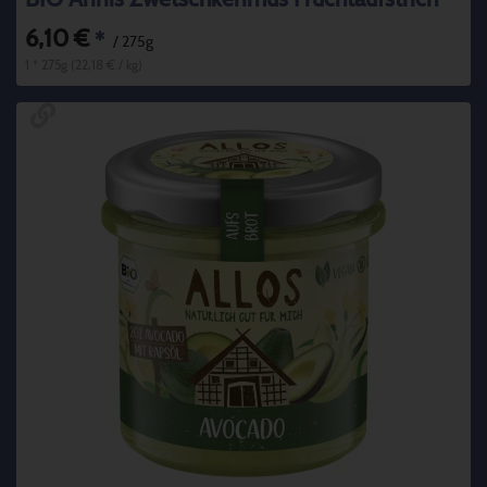
6,10 €
*
/ 275g
1 * 275g (22,18 € / kg)