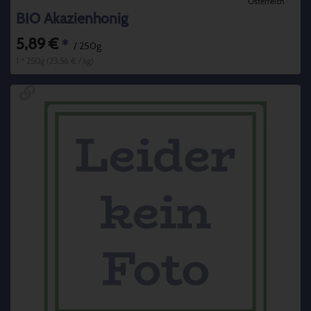
Österreich
BIO Akazienhonig
5,89 €
*
/ 250g
1 * 250g (23,56 € / kg)