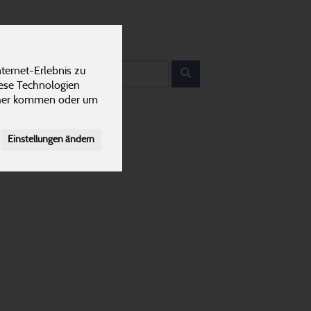
12
ANTEN
KARRIERE
rodukt
ternet-Erlebnis zu
iese Technologien
cher kommen oder um
Einstellungen ändern