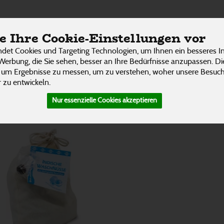
üsse
ÜBER UNS
RESTAURANT
UNSERE LIEFER
 Ihre Cookie-Einstellungen vor
2 von 3242
P
det Cookies und Targeting Technologien, um Ihnen ein besseres In
Werbung, die Sie sehen, besser an Ihre Bedürfnisse anzupassen. D
 um Ergebnisse zu messen, um zu verstehen, woher unsere Besu
 zu entwickeln.
Nur essenzielle Cookies akzeptieren