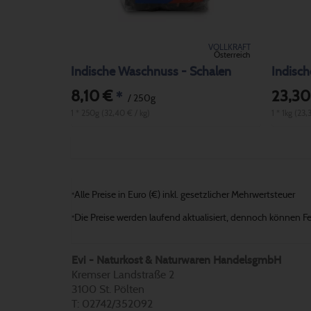
VOLLKRAFT
Österreich
Indische Waschnuss - Schalen
Indisc
8,10 €
23,30
*
/ 250g
1 * 250g (32,40 € / kg)
1 * 1kg (23,
Alle Preise in Euro (€) inkl. gesetzlicher Mehrwertsteuer
*
Die Preise werden laufend aktualisiert, dennoch können Fehl
*
Evi - Naturkost & Naturwaren HandelsgmbH
Kremser Landstraße 2
3100 St. Pölten
T: 02742/352092