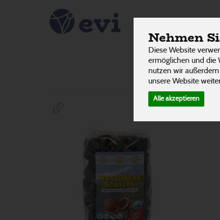
Wasch N
PRODUKTE
Nehmen Sie
Diese Website verwen
ermöglichen und die 
nutzen wir außerdem
Hersteller
Allergene
unsere Website weiter
Alle akzeptieren