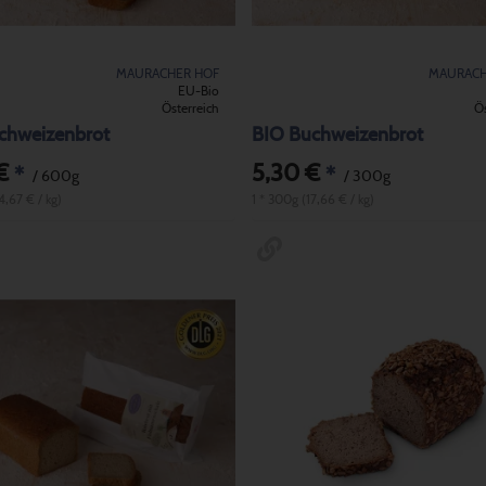
MAURACHER HOF
MAURACH
EU-Bio
Österreich
Ös
chweizenbrot
BIO Buchweizenbrot
€
5,30 €
*
*
/ 600g
/ 300g
4,67 € / kg)
1 * 300g (17,66 € / kg)