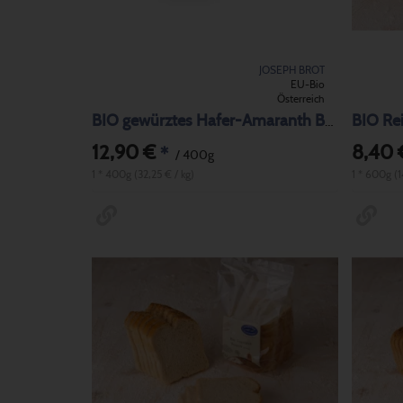
JOSEPH BROT
EU-Bio
Österreich
BIO gewürztes Hafer-Amaranth Brot
12,90 €
8,40 
*
/ 400g
1 * 400g (32,25 € / kg)
1 * 600g (1