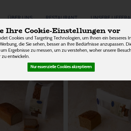
ÜBER UNS
RESTAURANT
UNSERE LIEFER
 Ihre Cookie-Einstellungen vor
P
det Cookies und Targeting Technologien, um Ihnen ein besseres In
Werbung, die Sie sehen, besser an Ihre Bedürfnisse anzupassen. D
 um Ergebnisse zu messen, um zu verstehen, woher unsere Besu
 zu entwickeln.
Nur essenzielle Cookies akzeptieren