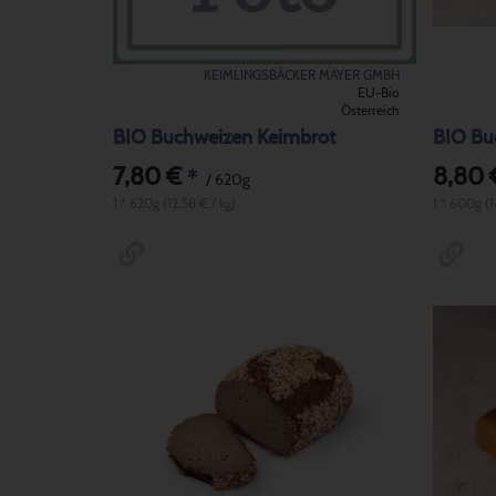
KEIMLINGSBÄCKER MAYER GMBH
EU-Bio
Österreich
BIO Buchweizen Keimbrot
BIO Bu
7,80 €
8,80 
*
/ 620g
1 * 620g (12,58 € / kg)
1 * 600g (1