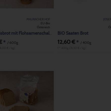
MAURACHER HOF
JOSE
EU-Bio
Österreich
Ös
BIO Saaten Brot
BIO Reisbrot mit Flohsamenschalen
€
12,60 €
*
*
/ 600g
/ 400g
4,00 € / kg)
1 * 400g (31,50 € / kg)