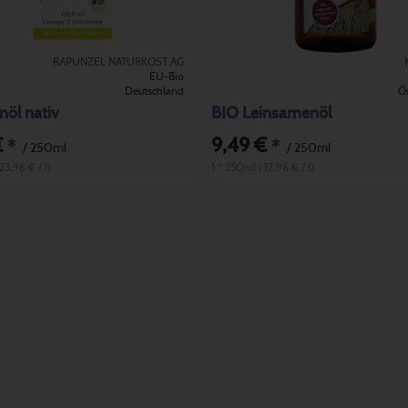
RAPUNZEL NATURKOST AG
EU-Bio
Deutschland
Ös
nöl nativ
BIO Leinsamenöl
€
9,49 €
*
*
/ 250ml
/ 250ml
23,96 € / l)
1 * 250ml (37,96 € / l)