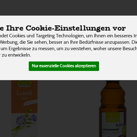
enöle
ÜBER UNS
RESTAURANT
UNSERE LIEFER
 Ihre Cookie-Einstellungen vor
5 von 3242
P
det Cookies und Targeting Technologien, um Ihnen ein besseres In
Werbung, die Sie sehen, besser an Ihre Bedürfnisse anzupassen. D
 um Ergebnisse zu messen, um zu verstehen, woher unsere Besu
 zu entwickeln.
Nur essenzielle Cookies akzeptieren