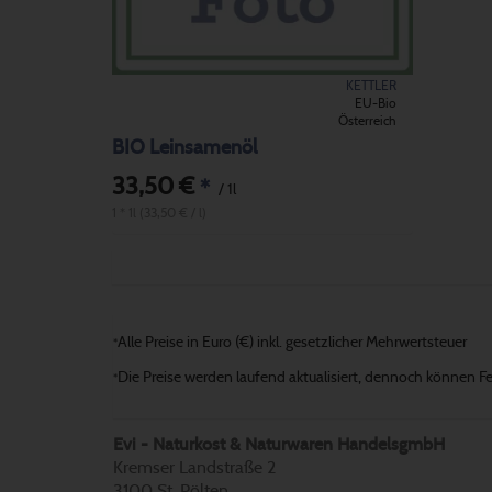
KETTLER
EU-Bio
Österreich
BIO Leinsamenöl
33,50 €
*
/ 1l
1 * 1l (33,50 € / l)
Alle Preise in Euro (€) inkl. gesetzlicher Mehrwertsteuer
*
Die Preise werden laufend aktualisiert, dennoch können Fehl
*
Evi - Naturkost & Naturwaren HandelsgmbH
Kremser Landstraße 2
3100 St. Pölten