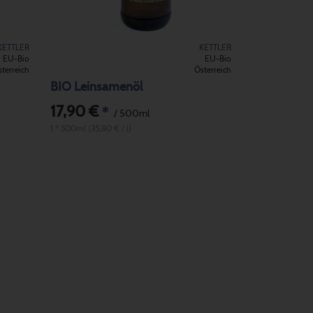
KETTLER
KETTLER
EU-Bio
EU-Bio
terreich
Österreich
BIO Leinsamenöl
17,90 €
*
/ 500ml
1 * 500ml (35,80 € / l)