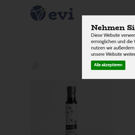
Leinsam
PRODUKTE
Nehmen Sie
Diese Website verwen
ermöglichen und die 
Hersteller
Ernährung
Allergene
nutzen wir außerdem
unsere Website weiter
Alle akzeptieren