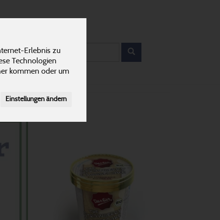
12
ANTEN
KARRIERE
rodukt
ternet-Erlebnis zu
iese Technologien
cher kommen oder um
Einstellungen ändern