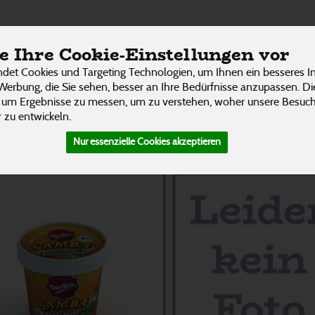
ÜBER UNS
RESTAURANT
UNSERE LIEFER
 Ihre Cookie-Einstellungen vor
P
det Cookies und Targeting Technologien, um Ihnen ein besseres In
Werbung, die Sie sehen, besser an Ihre Bedürfnisse anzupassen. D
 um Ergebnisse zu messen, um zu verstehen, woher unsere Besu
 zu entwickeln.
Nur essenzielle Cookies akzeptieren