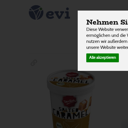
Eis
PRODUKTE
Nehmen Sie
4 von 3242
Diese Website verwen
ermöglichen und die 
nutzen wir außerdem
Hersteller
Ernährung
Allergene
unsere Website weiter
Alle akzeptieren