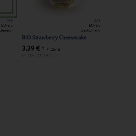
NIS
DAS
EU-Bio
EU-Bio
terreich
Deutschland
BIO Strawberry Cheesecake
3,39 €
*
/ 125ml
1 * 125ml (27,12 € / l)