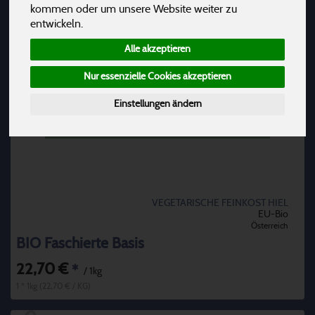
kommen oder um unsere Website weiter zu
entwickeln.
Alle akzeptieren
Nur essenzielle Cookies akzeptieren
Einstellungen ändern
VEGETARISCHE FEINKOST HIEL
EU-Bio
Österreich
BIO Faschierte Basis
22,70 €
*
/ 1kg
1 * 1kg (22,70 € / KG)