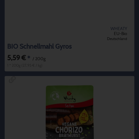
WHEATY
EU-Bio
Deutschland
BIO Schnellmahl Gyros
5,59 €
*
/ 200g
1 * 200g (27,95 € / kg)