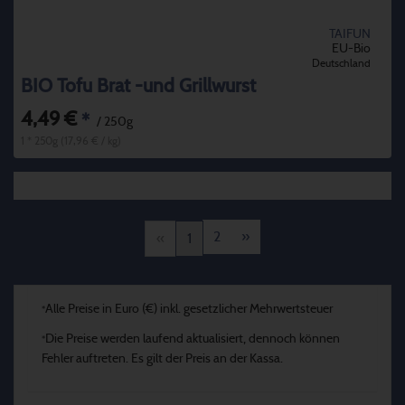
TAIFUN
EU-Bio
Deutschland
BIO Tofu Brat -und Grillwurst
4,49 €
*
/ 250g
1 * 250g (17,96 € / kg)
2
»
«
1
Alle Preise in Euro (€) inkl. gesetzlicher Mehrwertsteuer
*
Die Preise werden laufend aktualisiert, dennoch können
*
Fehler auftreten. Es gilt der Preis an der Kassa.