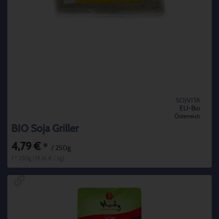
SOJVITA
EU-Bio
Österreich
BIO Soja Griller
4,79 €
*
/ 250g
1 * 250g (19,16 € / kg)