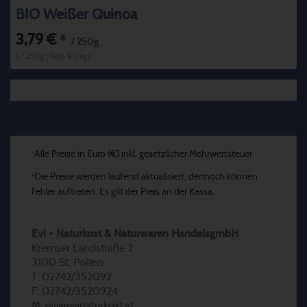
BIO Weißer Quinoa
3,79 €
*
/ 250g
1 * 250g (15,16 € / kg)
Alle Preise in Euro (€) inkl. gesetzlicher Mehrwertsteuer
*
Die Preise werden laufend aktualisiert, dennoch können
*
Fehler auftreten. Es gilt der Preis an der Kassa.
Evi - Naturkost & Naturwaren HandelsgmbH
Kremser Landstraße 2
3100 St. Pölten
T: 02742/352092
F: 02742/3520924
M: evi@evinaturkost.at