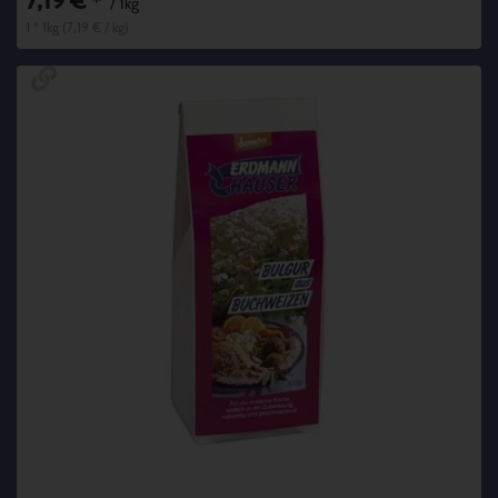
7,19 €
*
/ 1kg
1 * 1kg (7,19 € / kg)