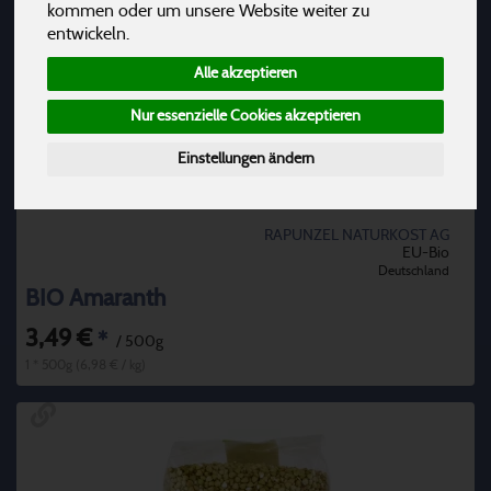
kommen oder um unsere Website weiter zu
entwickeln.
Alle akzeptieren
Nur essenzielle Cookies akzeptieren
Einstellungen ändern
RAPUNZEL NATURKOST AG
EU-Bio
Deutschland
BIO Amaranth
3,49 €
*
/ 500g
1 * 500g (6,98 € / kg)