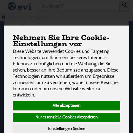
Produkt
Sonnenblumenöl
3 von 3242
Öl
Sonnenblumenöl
12
Nehmen Sie Ihre Cookie-
Einstellungen vor
Hersteller
Ernährung
Allergene
Diese Website verwendet Cookies und Targeting
Technologien, um Ihnen ein besseres Internet-
Erlebnis zu ermöglichen und die Werbung, die Sie
sehen, besser an Ihre Bedürfnisse anzupassen. Diese
Technologien nutzen wir außerdem um Ergebnisse
zu messen, um zu verstehen, woher unsere Besucher
kommen oder um unsere Website weiter zu
entwickeln.
Alle akzeptieren
Nur essenzielle Cookies akzeptieren
Einstellungen ändern