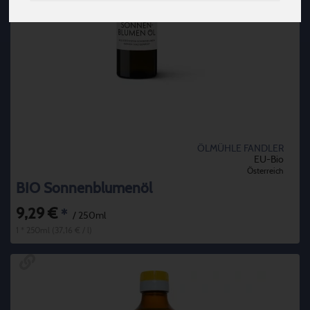
ÖLMÜHLE FANDLER
EU-Bio
Österreich
BIO Sonnenblumenöl
9,29 €
*
/ 250ml
1 * 250ml (37,16 € / l)