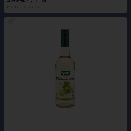
3,49 €
*
/ 500ml
1 * 500ml (6,98 € / l)