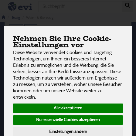
Produkt
Wein- & Bieressig
3 von 3242
Essig
Wein- & Bieressig
12
Nehmen Sie Ihre Cookie-
Einstellungen vor
Hersteller
Ernährung
Allergene
Diese Website verwendet Cookies und Targeting
Technologien, um Ihnen ein besseres Internet-
Erlebnis zu ermöglichen und die Werbung, die Sie
sehen, besser an Ihre Bedürfnisse anzupassen. Diese
Technologien nutzen wir außerdem um Ergebnisse
zu messen, um zu verstehen, woher unsere Besucher
kommen oder um unsere Website weiter zu
entwickeln.
Alle akzeptieren
Nur essenzielle Cookies akzeptieren
Einstellungen ändern