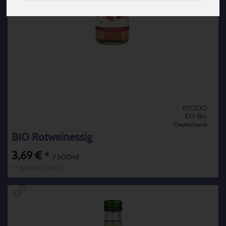
BYODO
EU-Bio
Deutschland
BIO Rotweinessig
3,69 €
*
/ 500ml
1 * 500ml (7,38 € / l)