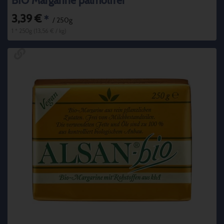
BIO Margarine palmölfrei
3,39 €
*
/ 250g
1 * 250g (13,56 € / kg)