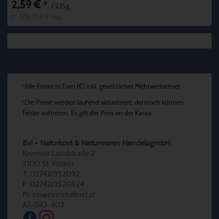
2,59 €
*
/ 225g
1 * 225g (11,51 € / kg)
Alle Preise in Euro (€) inkl. gesetzlicher Mehrwertsteuer
*
Die Preise werden laufend aktualisiert, dennoch können
*
Fehler auftreten. Es gilt der Preis an der Kassa.
Evi - Naturkost & Naturwaren HandelsgmbH
Kremser Landstraße 2
3100 St. Pölten
T: 02742/352092
F: 02742/3520924
M: evi@evinaturkost.at
AT-BIO-402