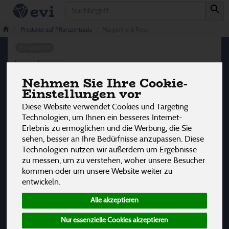
Produkt
Margarine & Fette
Produkte auf Pflanzenbasis
Margarine & Fette
5 von 3242
12
Nehmen Sie Ihre Cookie-
Einstellungen vor
Hersteller
Ernährung
Allergene
Diese Website verwendet Cookies und Targeting
Technologien, um Ihnen ein besseres Internet-
Erlebnis zu ermöglichen und die Werbung, die Sie
sehen, besser an Ihre Bedürfnisse anzupassen. Diese
Technologien nutzen wir außerdem um Ergebnisse
zu messen, um zu verstehen, woher unsere Besucher
kommen oder um unsere Website weiter zu
entwickeln.
Alle akzeptieren
Nur essenzielle Cookies akzeptieren