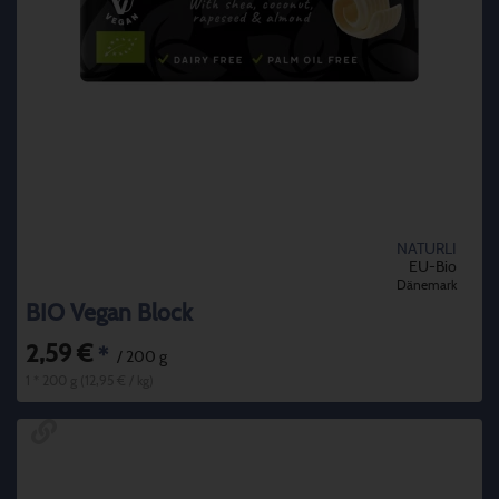
NATURLI
EU-Bio
Dänemark
BIO Vegan Block
2,59 €
*
/ 200 g
1 * 200 g (12,95 € / kg)