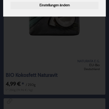
Einstellungen ändern
NATURATA E.G.
EU-Bio
Deutschland
BIO Kokosfett Naturavit
4,99 €
*
/ 250g
1 * 250g (19,96 € / kg)