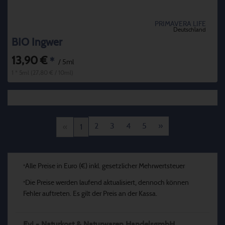
PRIMAVERA LIFE
Deutschland
BIO Ingwer
13,90 €
*
/ 5ml
1 * 5ml (27,80 € / 10ml)
2
3
4
5
»
«
1
Alle Preise in Euro (€) inkl. gesetzlicher Mehrwertsteuer
*
Die Preise werden laufend aktualisiert, dennoch können
*
Fehler auftreten. Es gilt der Preis an der Kassa.
Evi - Naturkost & Naturwaren HandelsgmbH