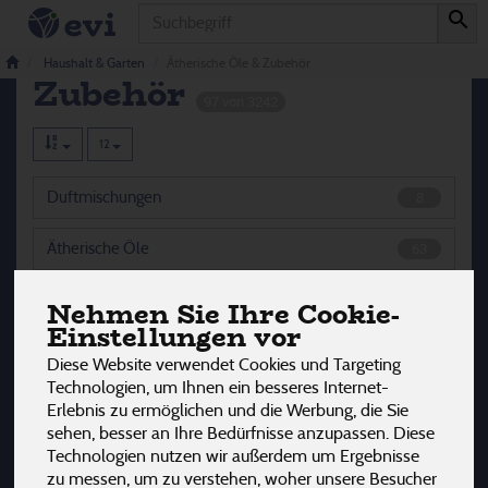
Produkt
Ätherische Öle &
Haushalt & Garten
Ätherische Öle & Zubehör
Zubehör
97 von 3242
12
Duftmischungen
8
Ätherische Öle
63
Duft-Sets
1
Nehmen Sie Ihre Cookie-
Einstellungen vor
Sticks & Roll-On
5
Diese Website verwendet Cookies und Targeting
Technologien, um Ihnen ein besseres Internet-
Zubehör
5
Erlebnis zu ermöglichen und die Werbung, die Sie
sehen, besser an Ihre Bedürfnisse anzupassen. Diese
Technologien nutzen wir außerdem um Ergebnisse
zu messen, um zu verstehen, woher unsere Besucher