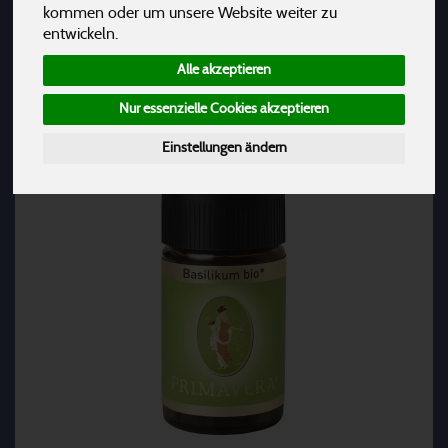
Hersteller
Ernährung
Allergene
kommen oder um unsere Website weiter zu
entwickeln.
Alle akzeptieren
Nur essenzielle Cookies akzeptieren
Einstellungen ändern