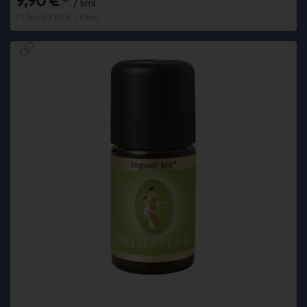
9,90 €
*
/ 5ml
1 * 5ml (19,80 € / 10ml)