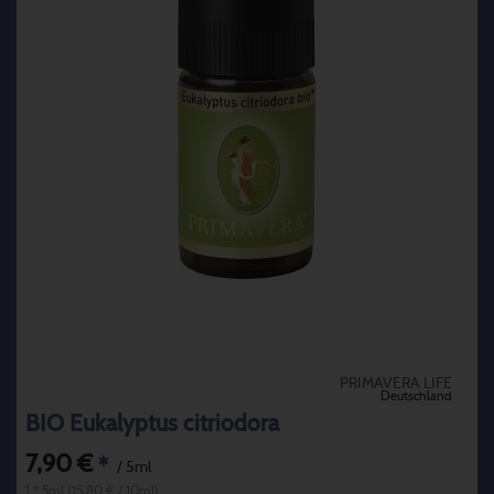
PRIMAVERA LIFE
Deutschland
BIO Eukalyptus citriodora
7,90 €
*
/ 5ml
1 * 5ml (15,80 € / 10ml)