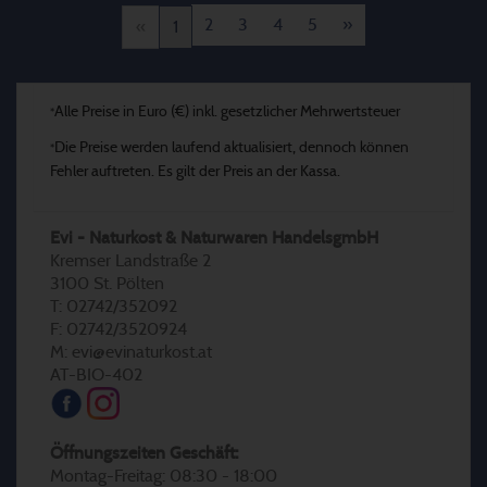
2
3
4
5
»
«
1
Alle Preise in Euro (€) inkl. gesetzlicher Mehrwertsteuer
*
Die Preise werden laufend aktualisiert, dennoch können
*
Fehler auftreten. Es gilt der Preis an der Kassa.
Evi - Naturkost & Naturwaren HandelsgmbH
Kremser Landstraße 2
3100 St. Pölten
T: 02742/352092
F: 02742/3520924
M: evi@evinaturkost.at
AT-BIO-402
Öffnungszeiten Geschäft:
Montag-Freitag: 08:30 - 18:00