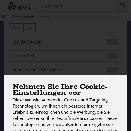
Produkt
Nudeln
74 von 3242
Vorratsschrank
Nudeln
12
gefüllte Nudeln
4
Nudeln hell
43
Suppennudeln & Einlagen
9
Nehmen Sie Ihre Cookie-
Vollkorn Nudeln
18
Einstellungen vor
Diese Website verwendet Cookies und Targeting
Technologien, um Ihnen ein besseres Internet-
Hersteller
Ernährung
Allergene
Erlebnis zu ermöglichen und die Werbung, die Sie
sehen, besser an Ihre Bedürfnisse anzupassen. Diese
Technologien nutzen wir außerdem um Ergebnisse
zu messen, um zu verstehen, woher unsere Besucher