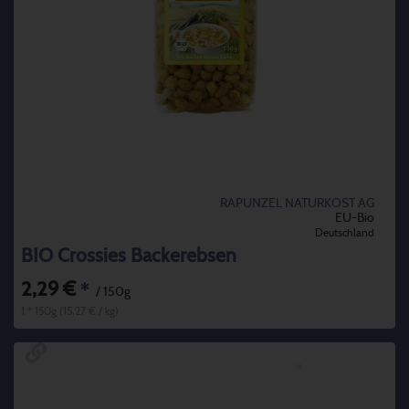
RAPUNZEL NATURKOST AG
EU-Bio
Deutschland
BIO Crossies Backerebsen
2,29 €
*
/ 150g
1 * 150g (15,27 € / kg)