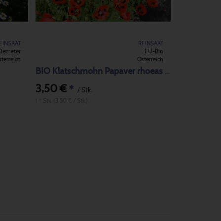
EINSAAT
REINSAAT
Demeter
EU-Bio
terreich
Österreich
BIO Klatschmohn Papaver rhoeas Pierrot
3,50 €
*
/ Stk.
1 * Stk. (3,50 € / Stk.)