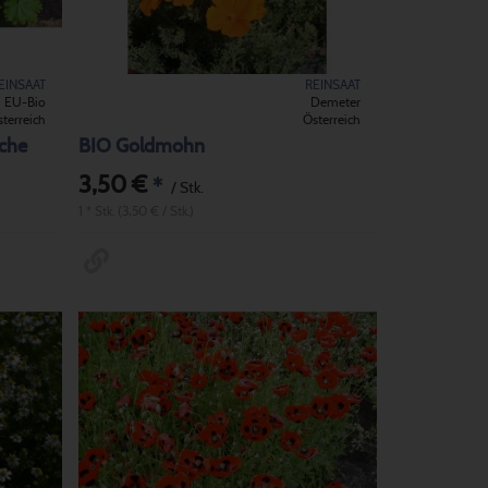
EINSAAT
REINSAAT
EU-Bio
Demeter
terreich
Österreich
che
BIO Goldmohn
3,50 €
*
/ Stk.
1 * Stk. (3,50 € / Stk.)