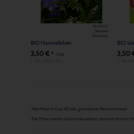
REINSAAT
Demeter
Österreich
BIO Hornveilchen
BIO Is
3,50 €
3,50 
*
/ Stk.
1 * Stk. (3,50 € / Stk.)
1 * Stk. (3,
Alle Preise in Euro (€) inkl. gesetzlicher Mehrwertsteuer
*
Die Preise werden laufend aktualisiert, dennoch können Fehl
*