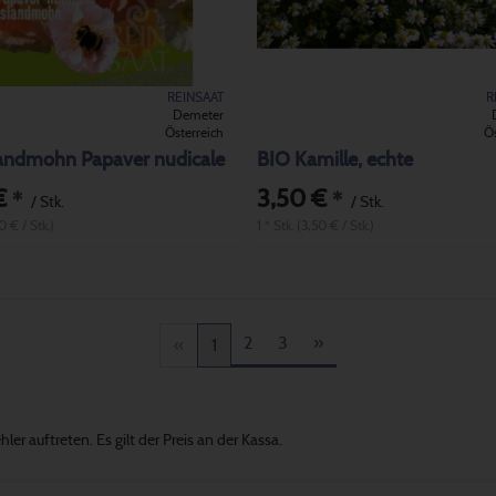
REINSAAT
R
Demeter
Österreich
Ös
landmohn Papaver nudicale
BIO Kamille, echte
€
3,50 €
*
*
/ Stk.
/ Stk.
50 € / Stk.)
1 * Stk. (3,50 € / Stk.)
2
3
»
«
1
er auftreten. Es gilt der Preis an der Kassa.