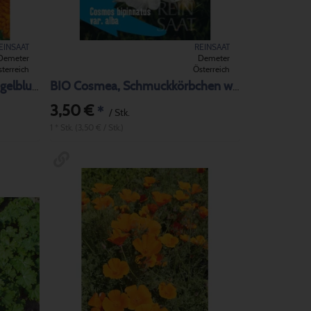
EINSAAT
REINSAAT
Demeter
Demeter
terreich
Österreich
BIO Calendula officinalis Ringelblume
BIO Cosmea, Schmuckkörbchen weiß
3,50 €
*
/ Stk.
1 * Stk. (3,50 € / Stk.)