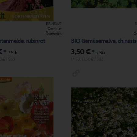
REINSAAT
R
Demeter
Österreich
Ös
tenmelde, rubinrot
BIO Gemüsemalve, chinesis
€
3,50 €
*
*
/ Stk.
/ Stk.
50 € / Stk.)
1 * Stk. (3,50 € / Stk.)