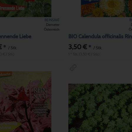
REINSAAT
R
Demeter
Österreich
Ös
ennende Liebe
€
3,50 €
*
*
/ Stk.
/ Stk.
50 € / Stk.)
1 * Stk. (3,50 € / Stk.)