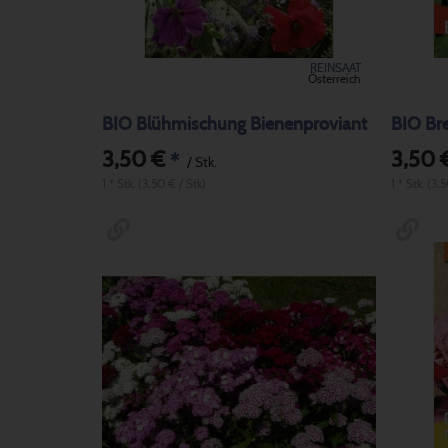
REINSAAT
Österreich
BIO Blühmischung Bienenproviant
BIO Br
3,50 €
3,50 
*
/ Stk.
1 * Stk. (3,50 € / Stk)
1 * Stk. (3,