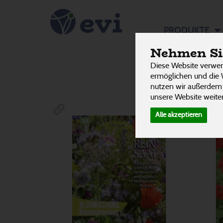
Blumen &
PRODUKTE
Nehmen Sie
Diese Website verwen
Hersteller
Allergene
ermöglichen und die 
32 von 3242
nutzen wir außerdem
unsere Website weiter
Alle akzeptieren