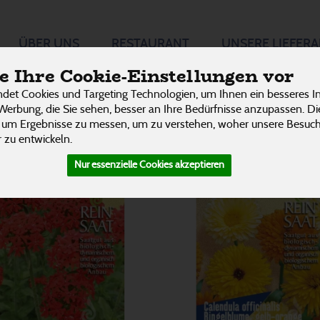
 Stauden
ÜBER UNS
RESTAURANT
UNSERE LIEFER
P
 Ihre Cookie-Einstellungen vor
det Cookies und Targeting Technologien, um Ihnen ein besseres In
Werbung, die Sie sehen, besser an Ihre Bedürfnisse anzupassen. D
 um Ergebnisse zu messen, um zu verstehen, woher unsere Besu
 zu entwickeln.
Nur essenzielle Cookies akzeptieren