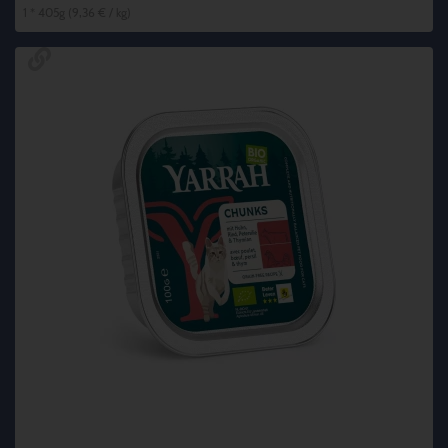
1 * 405g (9,36 € / kg)