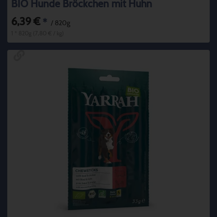
BIO Hunde Bröckchen mit Huhn
6,39 €
*
/ 820g
1 * 820g (7,80 € / kg)