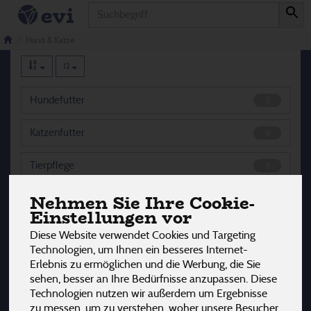
Produkt
Hund & Katze
17 von 3242
Hund & Katze
12
Hundefutter
5
Katzenfutter
9
Tierpflege
3
Nehmen Sie Ihre Cookie-
Einstellungen vor
Hersteller
Allergene
Diese Website verwendet Cookies und Targeting
Technologien, um Ihnen ein besseres Internet-
Erlebnis zu ermöglichen und die Werbung, die Sie
sehen, besser an Ihre Bedürfnisse anzupassen. Diese
Technologien nutzen wir außerdem um Ergebnisse
zu messen, um zu verstehen, woher unsere Besucher