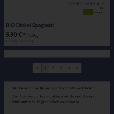
ROSENFELLNER MÜHLE
EG
Österreich
BIO Dinkel Spaghetti
5,30 €
*
/ 300g
1 * 300g (17,66 € / kg)
2
3
4
»
«
1
Alle Preise in Euro (€) inkl. gesetzlicher Mehrwertsteuer
*
Die Preise werden laufend aktualisiert, dennoch können
*
Fehler auftreten. Es gilt der Preis an der Kassa.