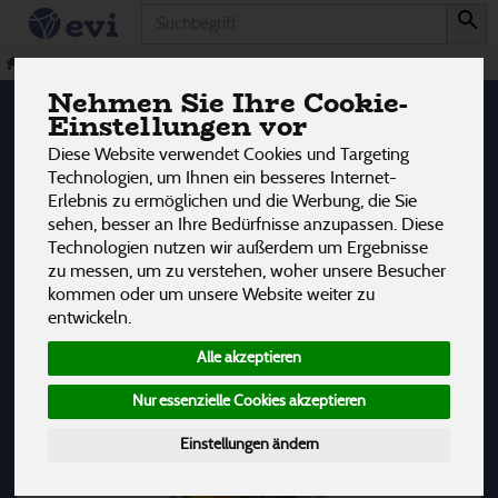
Produkt
Studentenfutter &
Snacks & Knabbern
Studentenfutter & Nussmischungen
Nussmischungen
Nehmen Sie Ihre Cookie-
1 von 3242
Einstellungen vor
12
Diese Website verwendet Cookies und Targeting
Technologien, um Ihnen ein besseres Internet-
Erlebnis zu ermöglichen und die Werbung, die Sie
Hersteller
Allergene
sehen, besser an Ihre Bedürfnisse anzupassen. Diese
Technologien nutzen wir außerdem um Ergebnisse
zu messen, um zu verstehen, woher unsere Besucher
kommen oder um unsere Website weiter zu
entwickeln.
Alle akzeptieren
Nur essenzielle Cookies akzeptieren
Einstellungen ändern