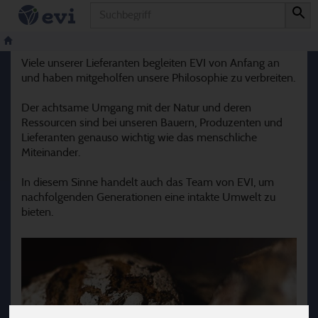
Produkt
Unsere Lieferanten
Viele unserer Lieferanten begleiten EVI von Anfang an
und haben mitgeholfen unsere Philosophie zu verbreiten.
Der achtsame Umgang mit der Natur und deren
Ressourcen sind bei unseren Bauern, Produzenten und
Lieferanten genauso wichtig wie das menschliche
Miteinander.
In diesem Sinne handelt auch das Team von EVI, um
nachfolgenden Generationen eine intakte Umwelt zu
bieten.