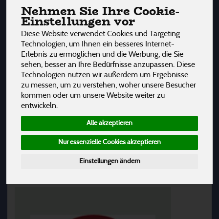
Nehmen Sie Ihre Cookie-
Einstellungen vor
Diese Website verwendet Cookies und Targeting
Technologien, um Ihnen ein besseres Internet-
Erlebnis zu ermöglichen und die Werbung, die Sie
sehen, besser an Ihre Bedürfnisse anzupassen. Diese
Technologien nutzen wir außerdem um Ergebnisse
zu messen, um zu verstehen, woher unsere Besucher
kommen oder um unsere Website weiter zu
entwickeln.
Biologische Lebensmittel aller Art und der damit
Alle akzeptieren
einhergehende achtsame Umgang haben obersten
Stellenwert bei all unseren Bauern und Produzenten.
Nur essenzielle Cookies akzeptieren
Einstellungen ändern
UNSERE GROSSHÄNDLER