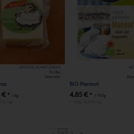
KASKISTL SCHNETZINGER
BI
EU-Bio
Österreich
Deu
ros
BIO Manouri
 €
4,85 €
*
*
/ kg
/ 150g
0 € / kg)
1 * 150g (32,33 € / kg)
2
»