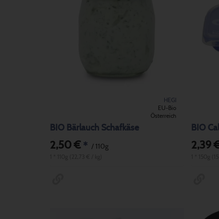
HEGI
EU-Bio
Österreich
BIO Bärlauch Schafkäse
BIO Cal
2,50 €
2,39 
*
/ 110g
1 * 110g (22,73 € / kg)
1 * 150g (15