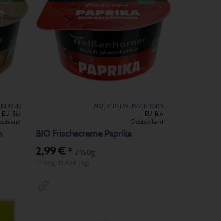
ENHORN
MOLKEREI WEISSENHORN
EU-Bio
EU-Bio
tschland
Deutschland
h
BIO Frischecreme Paprika
2,99 €
*
/ 150g
1 * 150g (19,93 € / kg)