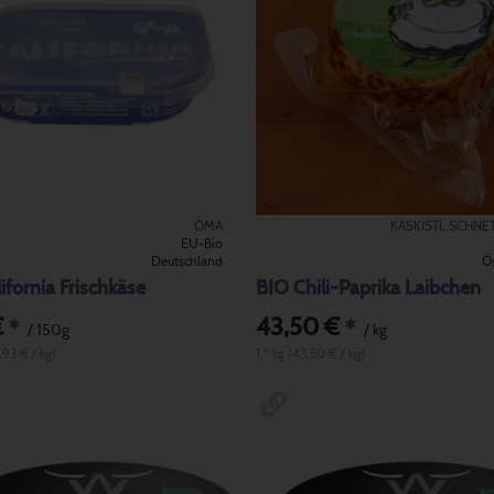
ÖMA
KASKISTL SCHNE
EU-Bio
Deutschland
Ös
ifornia Frischkäse
BIO Chili-Paprika Laibchen
€
43,50 €
*
*
/ 150g
/ kg
,93 € / kg)
1 * kg (43,50 € / kg)