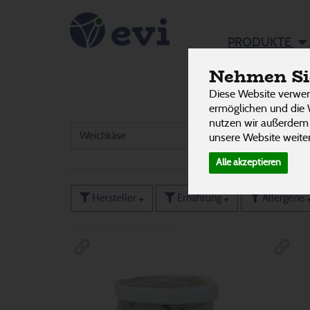
Käse
PRODUKTE
22 von 3242
Nehmen Sie
Diese Website verwen
Feta & Mozzarella
6
ermöglichen und die 
nutzen wir außerdem
Weichkäse
4
unsere Website weiter
Alle akzeptieren
Hersteller
Ernährung
Allergene