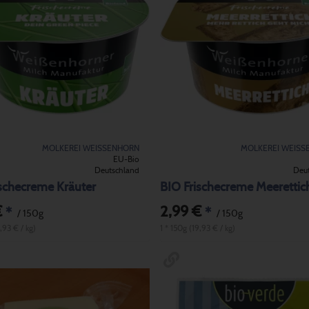
MOLKEREI WEISSENHORN
MOLKEREI WEISS
EU-Bio
Deutschland
Deu
schecreme Kräuter
BIO Frischecreme Meerettic
€
2,99 €
*
*
/ 150g
/ 150g
,93 € / kg)
1 * 150g (19,93 € / kg)