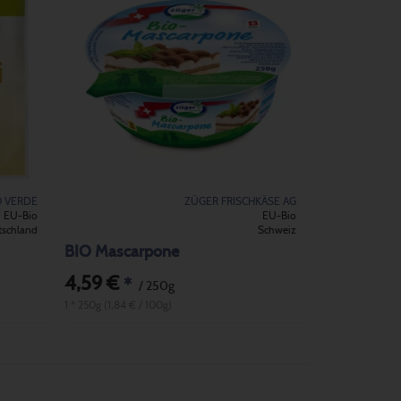
O VERDE
ZÜGER FRISCHKÄSE AG
EU-Bio
EU-Bio
tschland
Schweiz
BIO Mascarpone
4,59 €
*
/ 250g
1 * 250g (1,84 € / 100g)