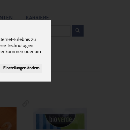
12
ANTEN
KARRIERE
rodukt
ternet-Erlebnis zu
Hartkäse
1
iese Technologien
cher kommen oder um
Einstellungen ändern