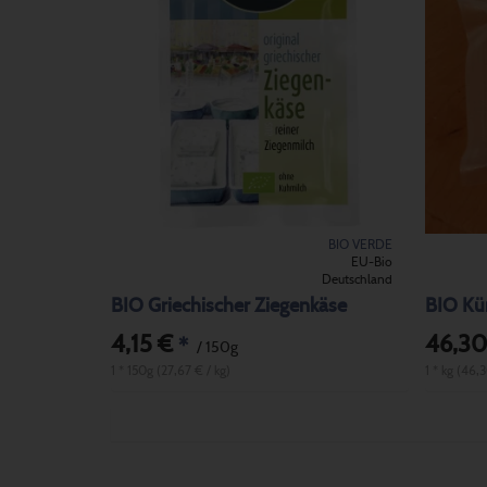
BIO VERDE
EU-Bio
Deutschland
BIO Griechischer Ziegenkäse
BIO Kü
4,15 €
46,30
*
/ 150g
1 * 150g (27,67 € / kg)
1 * kg (46,3