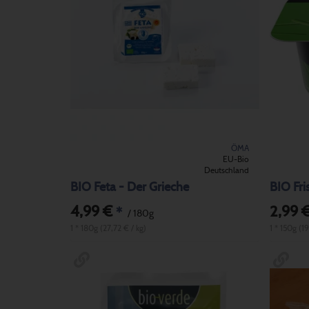
ÖMA
EU-Bio
Deutschland
BIO Feta - Der Grieche
BIO Fri
4,99 €
2,99 
*
/ 180g
1 * 180g (27,72 € / kg)
1 * 150g (19