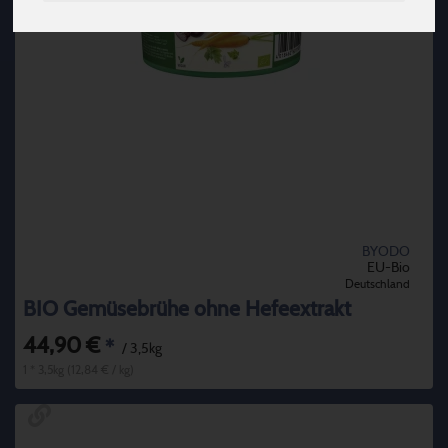
BYODO
EU-Bio
Deutschland
BIO Gemüsebrühe ohne Hefeextrakt
44,90 €
*
/ 3,5kg
1 * 3,5kg (12,84 € / kg)