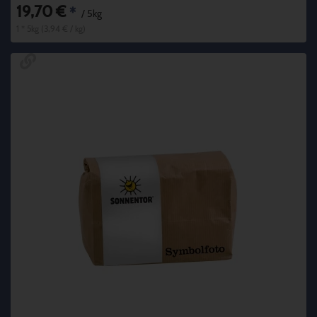
19,70 €
*
/ 5kg
1 * 5kg (3,94 € / kg)