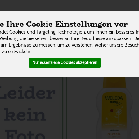
ÜBER UNS
RESTAURANT
UNSERE LIEFER
 Ihre Cookie-Einstellungen vor
P
rschaft
det Cookies und Targeting Technologien, um Ihnen ein besseres In
Werbung, die Sie sehen, besser an Ihre Bedürfnisse anzupassen. D
 um Ergebnisse zu messen, um zu verstehen, woher unsere Besu
3 von 3242
 zu entwickeln.
Nur essenzielle Cookies akzeptieren