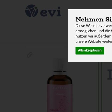
Stillen &
PRODUKTE
Nehmen Sie
Schwange
Diese Website verwen
ermöglichen und die 
nutzen wir außerdem
Hersteller
Ernährung
Allergene
unsere Website weiter
Alle akzeptieren