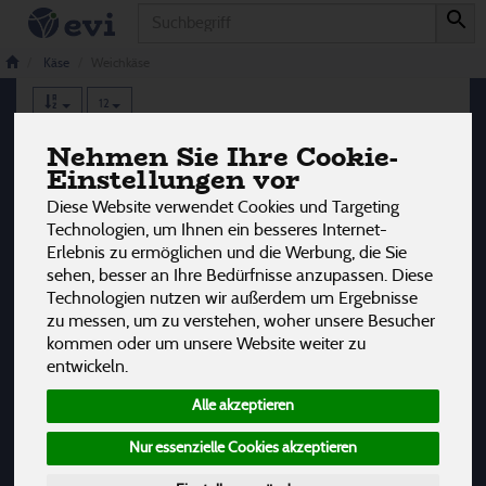
Produkt
Weichkäse
4 von 3242
Käse
Weichkäse
12
Nehmen Sie Ihre Cookie-
Hersteller
Allergene
Einstellungen vor
Diese Website verwendet Cookies und Targeting
Technologien, um Ihnen ein besseres Internet-
Erlebnis zu ermöglichen und die Werbung, die Sie
sehen, besser an Ihre Bedürfnisse anzupassen. Diese
Technologien nutzen wir außerdem um Ergebnisse
zu messen, um zu verstehen, woher unsere Besucher
kommen oder um unsere Website weiter zu
entwickeln.
Alle akzeptieren
Nur essenzielle Cookies akzeptieren