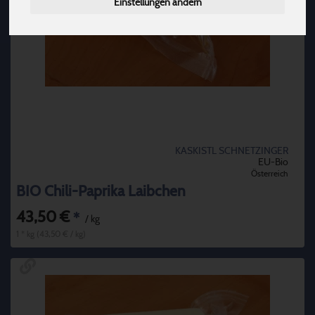
Einstellungen ändern
KASKISTL SCHNETZINGER
EU-Bio
Österreich
BIO Chili-Paprika Laibchen
43,50 €
*
/ kg
1 * kg (43,50 € / kg)