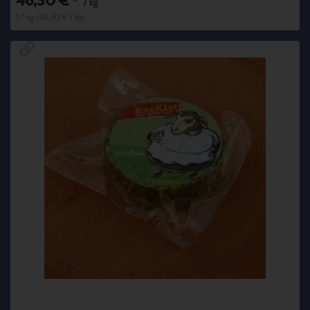
46,30 €
*
/ kg
1 * kg (46,30 € / kg)