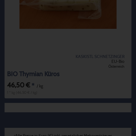
KASKISTL SCHNETZINGER
EU-Bio
Österreich
BIO Thymian Küros
46,50 €
*
/ kg
1 * kg (46,50 € / kg)