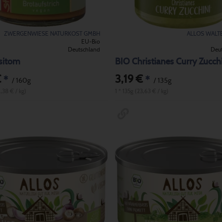
ZWERGENWIESE NATURKOST GMBH
ALLOS WALT
EU-Bio
Deutschland
Deu
sitom
BIO Christianes Curry Zucch
€
3,19 €
*
*
/ 160g
/ 135g
9,38 € / kg)
1 * 135g (23,63 € / kg)