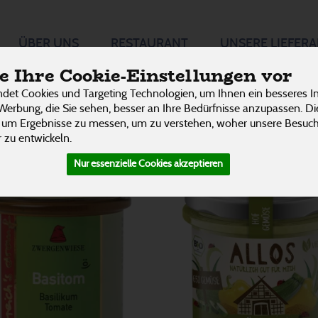
e
ÜBER UNS
RESTAURANT
UNSERE LIEFER
P
 Ihre Cookie-Einstellungen vor
he
det Cookies und Targeting Technologien, um Ihnen ein besseres In
Werbung, die Sie sehen, besser an Ihre Bedürfnisse anzupassen. D
32 von 3242
 um Ergebnisse zu messen, um zu verstehen, woher unsere Besu
 zu entwickeln.
Nur essenzielle Cookies akzeptieren