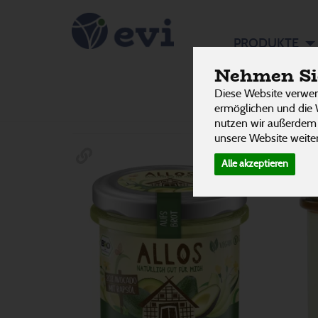
herzhaft
PRODUKTE
Nehmen Sie
Aufstric
Diese Website verwen
Hersteller
Ernährung
Allergene
ermöglichen und die 
nutzen wir außerdem
unsere Website weiter
Alle akzeptieren