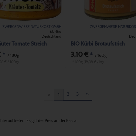
ZWERGENWIESE NATURKOST GMBH
ZWERGENWIESE NATURKOS
EU-Bio
Deutschland
Deu
uter Tomate Streich
BIO Kürbi Brotaufstrich
€
3,10 €
*
*
/ 180g
/ 160g
,66 € / 100g)
1 * 160g (19,38 € / kg)
2
3
»
«
1
er auftreten. Es gilt der Preis an der Kassa.