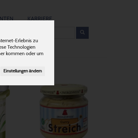
12
ANTEN
KARRIERE
rodukt
ternet-Erlebnis zu
iese Technologien
cher kommen oder um
Einstellungen ändern