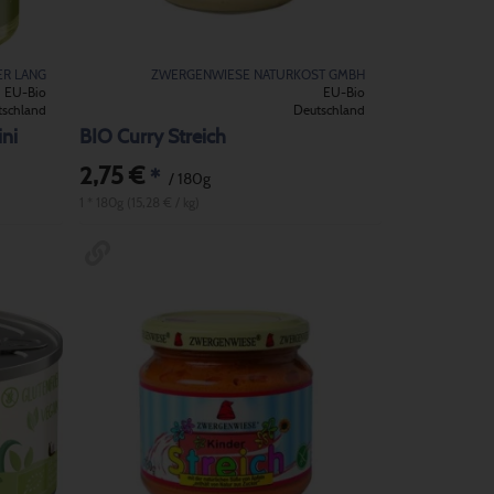
ER LANG
ZWERGENWIESE NATURKOST GMBH
EU-Bio
EU-Bio
tschland
Deutschland
ini
BIO Curry Streich
2,75 €
*
/ 180g
1 * 180g (15,28 € / kg)