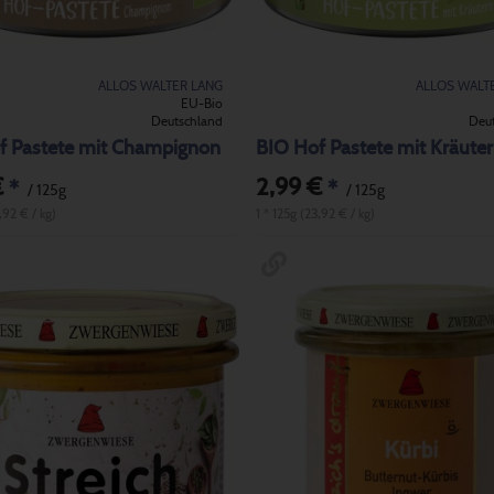
ALLOS WALTER LANG
ALLOS WALT
EU-Bio
Deutschland
Deu
f Pastete mit Champignon
BIO Hof Pastete mit Kräute
€
2,99 €
*
*
/ 125g
/ 125g
,92 € / kg)
1 * 125g (23,92 € / kg)