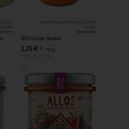
ER LANG
ZWERGENWIESE NATURKOST GMBH
EU-Bio
EU-Bio
tschland
Deutschland
rn
BIO Kinder Streich
2,75 €
*
/ 180g
1 * 180g (15,28 € / kg)