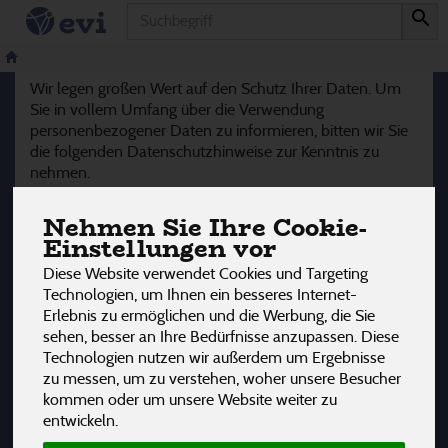
Produkt
Datenschutzerklärung
Wir legen großen Wert auf den Schutz Ihrer Daten. Um
Sie in vollem Umfang über die Verwendung
personenbezogener Daten zu informieren, bitten wir Sie
die folgenden Datenschutzhinweise zur Kenntnis zu
nehmen.
Geltungsbereich
Nehmen Sie Ihre Cookie-
Diese Datenschutzerklärung klärt Nutzer über die Art, den
Einstellungen vor
Umfang und Zwecke der Erhebung und Verwendung
Diese Website verwendet Cookies und Targeting
personenbezogener Daten durch den verantwortlichen
Technologien, um Ihnen ein besseres Internet-
Anbieter Evi Naturkost u. Naturwaren HandelsGmbH, auf
Erlebnis zu ermöglichen und die Werbung, die Sie
dieser Website (im folgenden “Angebot”) auf.
sehen, besser an Ihre Bedürfnisse anzupassen. Diese
Technologien nutzen wir außerdem um Ergebnisse
Zugriffsdaten/ Server-Logfiles
zu messen, um zu verstehen, woher unsere Besucher
Der Anbieter (beziehungsweise sein Webspace-Provider)
kommen oder um unsere Website weiter zu
erhebt Daten über jeden Zugriff auf das Angebot (so
entwickeln.
genannte Serverlogfiles). Zu den Zugriffsdaten gehören:
Name der abgerufenen Webseite, Datei, Datum und