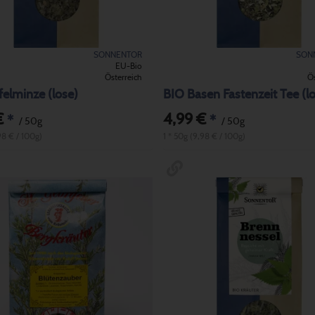
SONNENTOR
SON
EU-Bio
Österreich
Ös
elminze (lose)
BIO Basen Fastenzeit Tee (l
€
4,99 €
*
*
/ 50g
/ 50g
98 € / 100g)
1 * 50g (9,98 € / 100g)