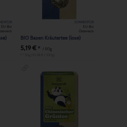
NENTOR
SONNENTOR
EU-Bio
EU-Bio
terreich
Österreich
ose)
BIO Basen Kräutertee (lose)
5,19 €
*
/ 50g
1 * 50g (10,38 € / 100g)