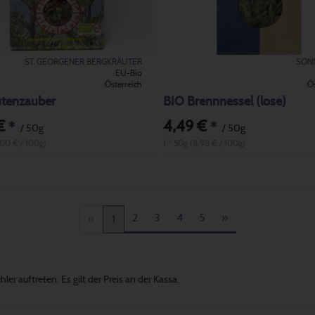
ST. GEORGENER BERGKRÄUTER
SON
EU-Bio
Österreich
Ös
ütenzauber
BIO Brennnessel (lose)
€
4,49 €
*
*
/ 50g
/ 50g
,00 € / 100g)
1 * 50g (8,98 € / 100g)
2
3
4
5
»
«
1
er auftreten. Es gilt der Preis an der Kassa.