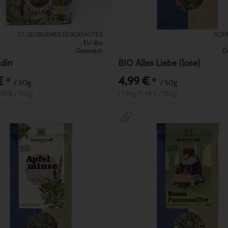
ST. GEORGENER BERGKRÄUTER
SON
EU-Bio
Österreich
Ös
adin
BIO Alles Liebe (lose)
€
4,99 €
*
*
/ 50g
/ 50g
,00 € / 100g)
1 * 50g (9,98 € / 100g)