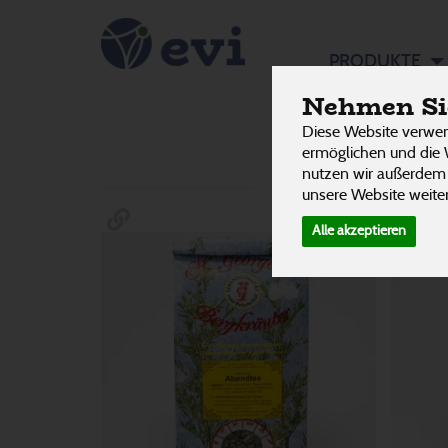
Tee lose
PRODUKTE
70 v
Nehmen Sie
Diese Website verwen
Hersteller
Ernährung
Allergene
ermöglichen und die 
nutzen wir außerdem
unsere Website weiter
Alle akzeptieren