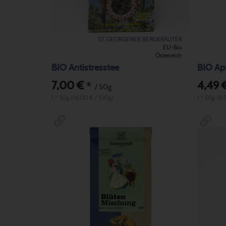
ST. GEORGENER BERGKRÄUTER
EU-Bio
Österreich
BIO Antistresstee
BIO Apf
7,00 €
4,49 
*
/ 50g
1 * 50g (14,00 € / 100g)
1 * 50g (8,