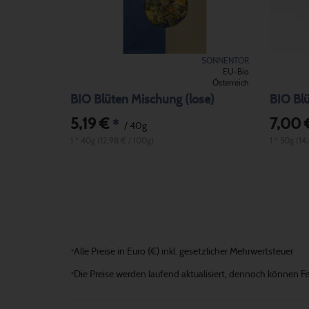
SONNENTOR
EU-Bio
Österreich
BIO Blüten Mischung (lose)
BIO Bl
5,19 €
7,00 
*
/ 40g
1 * 40g (12,98 € / 100g)
1 * 50g (14
Alle Preise in Euro (€) inkl. gesetzlicher Mehrwertsteuer
*
Die Preise werden laufend aktualisiert, dennoch können Fehl
*