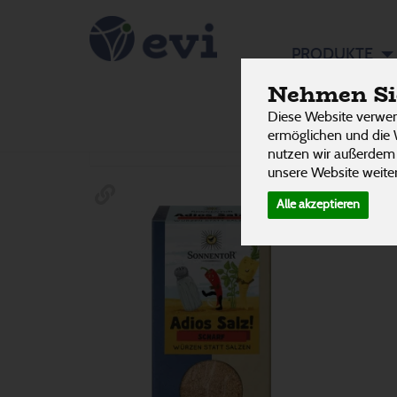
Gewürzm
PRODUKTE
Nehmen Sie
Diese Website verwen
Hersteller
Ernährung
Allergene
ermöglichen und die 
54 von 3242
nutzen wir außerdem
unsere Website weiter
Alle akzeptieren