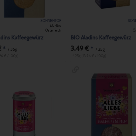
SONNENTOR
SON
EU-Bio
Österreich
Ös
adins Kaffeegewürz
BIO Aladins Kaffeegewürz
€
3,49 €
*
*
/ 35g
/ 25g
,26 € / 100g)
1 * 25g (13,96 € / 100g)