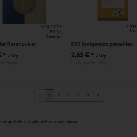
SONNENTOR
LEBE
Deu
EU-Bio
Österreich
ter Basenpulver
BIO Brotgewürz gemahlen
€
2,65 €
*
*
/ 60g
/ 50g
15 € / 100g)
1 * 50g (5,30 € / 100g)
2
3
4
5
»
«
1
er auftreten. Es gilt der Preis an der Kassa.