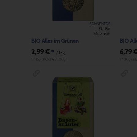
SONNENTOR
EU-Bio
Österreich
BIO Alles im Grünen
BIO All
2,99 €
6,79 
*
/ 15g
1 * 15g (19,93 € / 100g)
1 * 30g (22