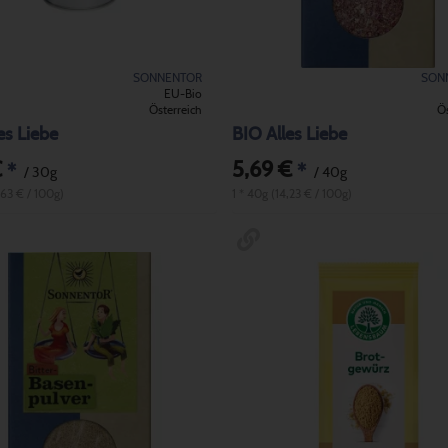
SONNENTOR
SON
EU-Bio
Österreich
Ös
es Liebe
BIO Alles Liebe
€
5,69 €
*
*
/ 30g
/ 40g
,63 € / 100g)
1 * 40g (14,23 € / 100g)