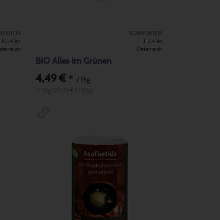
NENTOR
SONNENTOR
EU-Bio
EU-Bio
terreich
Österreich
BIO Alles im Grünen
4,49 €
*
/ 15g
1 * 15g (29,93 € / 100g)