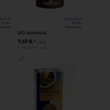
NENTOR
COSMOVEDA
EU-Bio
EU-Bio
terreich
Deutschland
BIO Asafoetida
9,69 €
*
/ 30g
1 * 30g (32,30 € / 100g)