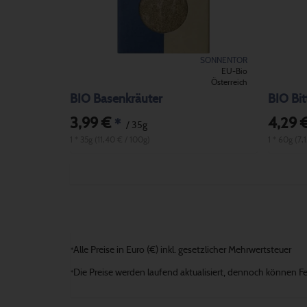
SONNENTOR
EU-Bio
Österreich
BIO Basenkräuter
BIO Bit
3,99 €
4,29 
*
/ 35g
1 * 35g (11,40 € / 100g)
1 * 60g (7,
Alle Preise in Euro (€) inkl. gesetzlicher Mehrwertsteuer
*
Die Preise werden laufend aktualisiert, dennoch können Fehl
*