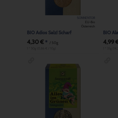
SONNENTOR
EU-Bio
Österreich
BIO Adios Salz! Scharf
BIO Al
4,30 €
4,99 
*
/ 50g
1 * 50g (0,86 € / 10g)
1 * 35g (14