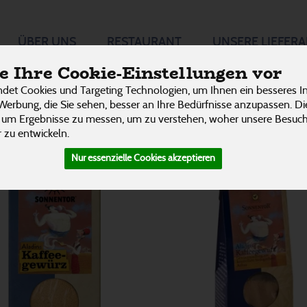
ischungen
ÜBER UNS
RESTAURANT
UNSERE LIEFER
P
 Ihre Cookie-Einstellungen vor
det Cookies und Targeting Technologien, um Ihnen ein besseres In
Werbung, die Sie sehen, besser an Ihre Bedürfnisse anzupassen. D
 um Ergebnisse zu messen, um zu verstehen, woher unsere Besu
 zu entwickeln.
Nur essenzielle Cookies akzeptieren