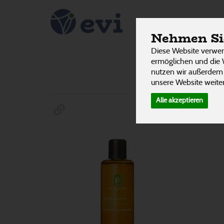
Pflege- &
PRODUKTE
Nehmen Sie
Diese Website verwen
ermöglichen und die 
nutzen wir außerdem
Hersteller
Ernährung
Allergene
4 von 3242
unsere Website weiter
Alle akzeptieren