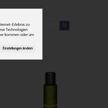
12
ANTEN
KARRIERE
rodukt
ternet-Erlebnis zu
iese Technologien
cher kommen oder um
Einstellungen ändern