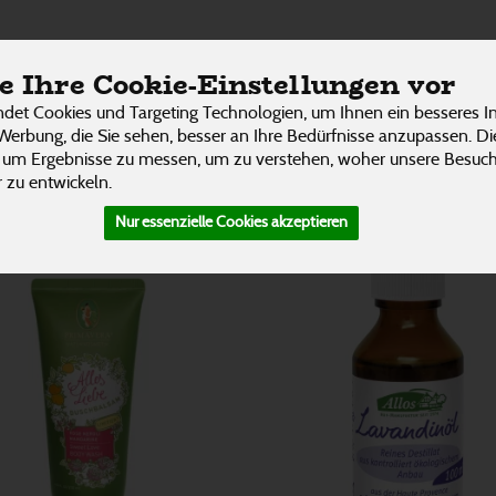
 Saunaöle
ÜBER UNS
RESTAURANT
UNSERE LIEFER
 Ihre Cookie-Einstellungen vor
P
det Cookies und Targeting Technologien, um Ihnen ein besseres In
Werbung, die Sie sehen, besser an Ihre Bedürfnisse anzupassen. D
 um Ergebnisse zu messen, um zu verstehen, woher unsere Besu
 zu entwickeln.
Nur essenzielle Cookies akzeptieren