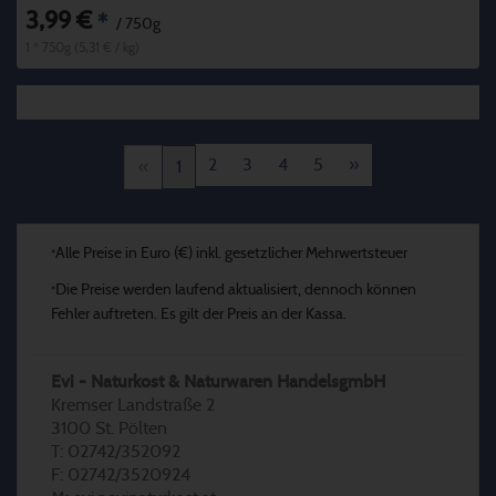
3,99 €
*
/ 750g
1 * 750g (5,31 € / kg)
2
3
4
5
»
«
1
Alle Preise in Euro (€) inkl. gesetzlicher Mehrwertsteuer
*
Die Preise werden laufend aktualisiert, dennoch können
*
Fehler auftreten. Es gilt der Preis an der Kassa.
Evi - Naturkost & Naturwaren HandelsgmbH
Kremser Landstraße 2
3100 St. Pölten
T: 02742/352092
F: 02742/3520924