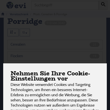
Produkt
Müsli, Cerealien &
Vorratsschrank
Müsli, Cerealien & Porridge
Porridge
113 von 3242
12
Cerealien
21
Flocken
19
Müsli
11
Nehmen Sie Ihre Cookie-
Einstellungen vor
Nüsse
10
Diese Website verwendet Cookies und Targeting
Technologien, um Ihnen ein besseres Internet-
Porridge & Brei
14
Erlebnis zu ermöglichen und die Werbung, die Sie
sehen, besser an Ihre Bedürfnisse anzupassen. Diese
Saaten & Kerne
13
Technologien nutzen wir außerdem um Ergebnisse