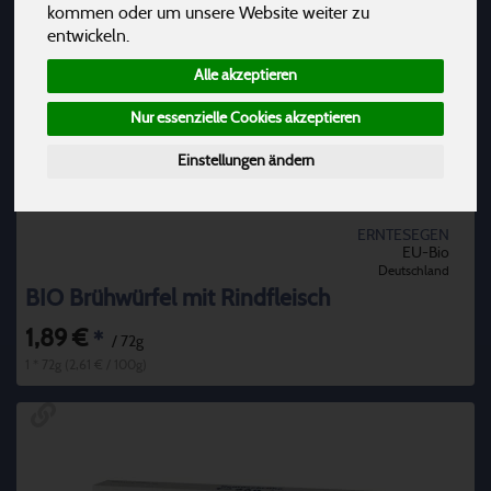
kommen oder um unsere Website weiter zu
entwickeln.
Alle akzeptieren
Nur essenzielle Cookies akzeptieren
Einstellungen ändern
ERNTESEGEN
EU-Bio
Deutschland
BIO Brühwürfel mit Rindfleisch
1,89 €
*
/ 72g
1 * 72g (2,61 € / 100g)