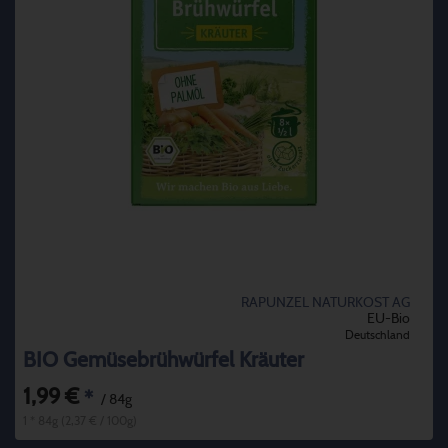
RAPUNZEL NATURKOST AG
EU-Bio
Deutschland
BIO Gemüsebrühwürfel Kräuter
1,99 €
*
/ 84g
1 * 84g (2,37 € / 100g)