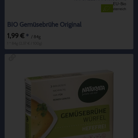
EU-Bio
Österreich
BIO Gemüsebrühe Original
1,99 €
*
/ 84g
1 * 84g (2,37 € / 100g)