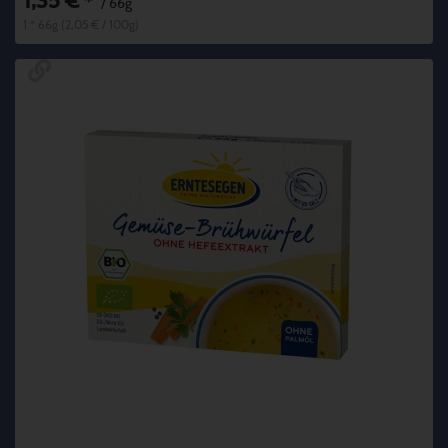
1,35 €
*
/ 66g
1 * 66g (2,05 € / 100g)