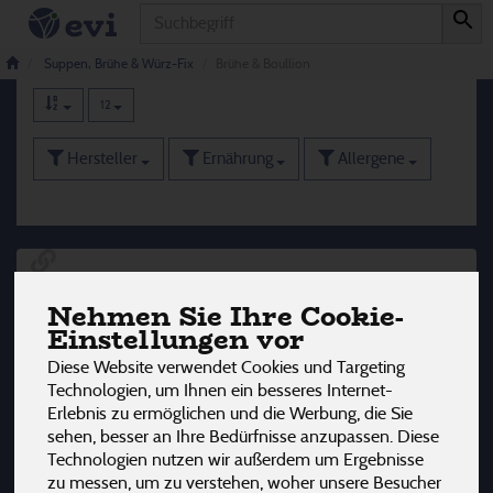
Produkt
Brühe & Boullion
24 von 3242
Suppen, Brühe & Würz-Fix
Brühe & Boullion
12
Hersteller
Ernährung
Allergene
Nehmen Sie Ihre Cookie-
Einstellungen vor
Diese Website verwendet Cookies und Targeting
Technologien, um Ihnen ein besseres Internet-
Erlebnis zu ermöglichen und die Werbung, die Sie
sehen, besser an Ihre Bedürfnisse anzupassen. Diese
Technologien nutzen wir außerdem um Ergebnisse
zu messen, um zu verstehen, woher unsere Besucher