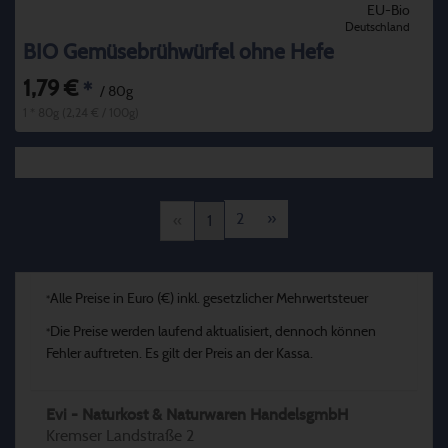
EU-Bio
Deutschland
BIO Gemüsebrühwürfel ohne Hefe
1,79 €
*
/ 80g
1 * 80g (2,24 € / 100g)
2
»
«
1
Alle Preise in Euro (€) inkl. gesetzlicher Mehrwertsteuer
*
Die Preise werden laufend aktualisiert, dennoch können
*
Fehler auftreten. Es gilt der Preis an der Kassa.
Evi - Naturkost & Naturwaren HandelsgmbH
Kremser Landstraße 2