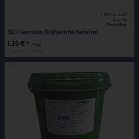
ERNTESEGEN
EU-Bio
Deutschland
BIO Gemüse Brühwürfel hefefrei
1,35 €
*
/ 66g
1 * 66g (2,05 € / 100g)