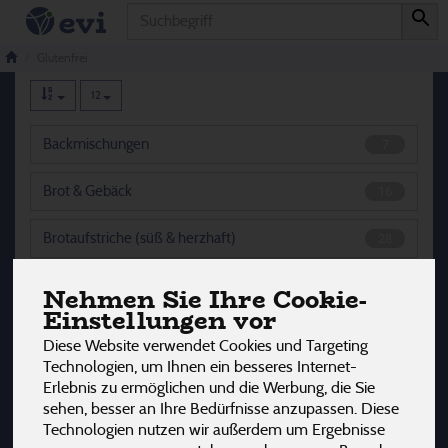
Produkt
Glutenfrei
125 von 3242
Glutenfrei
12
Backmischungen
7
Brot & Gebäck
16
Brotaufstriche (süß & herzhaft)
28
Kekse & Waffeln
27
Nehmen Sie Ihre Cookie-
Einstellungen vor
Mehl & Mühlenprodukte
14
Diese Website verwendet Cookies und Targeting
Technologien, um Ihnen ein besseres Internet-
Müsli, Cerealien, Breie & Co
15
Erlebnis zu ermöglichen und die Werbung, die Sie
sehen, besser an Ihre Bedürfnisse anzupassen. Diese
Nudeln
6
Technologien nutzen wir außerdem um Ergebnisse