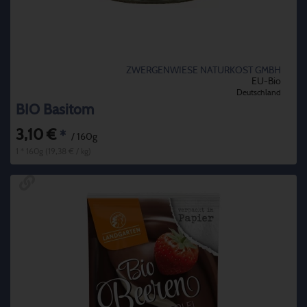
ZWERGENWIESE NATURKOST GMBH
EU-Bio
Deutschland
BIO Basitom
3,10 €
*
/ 160g
1 * 160g (19,38 € / kg)