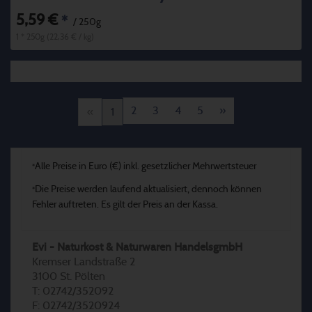
5,59 €
*
/ 250g
1 * 250g (22,36 € / kg)
2
3
4
5
»
«
1
Alle Preise in Euro (€) inkl. gesetzlicher Mehrwertsteuer
*
Die Preise werden laufend aktualisiert, dennoch können
*
Fehler auftreten. Es gilt der Preis an der Kassa.
Evi - Naturkost & Naturwaren HandelsgmbH
Kremser Landstraße 2
3100 St. Pölten
T: 02742/352092
F: 02742/3520924