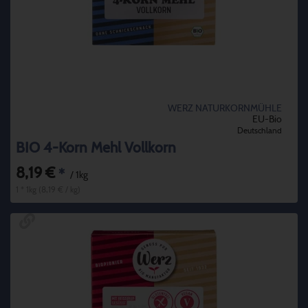
WERZ NATURKORNMÜHLE
EU-Bio
Deutschland
BIO 4-Korn Mehl Vollkorn
8,19 €
*
/ 1kg
1 * 1kg (8,19 € / kg)