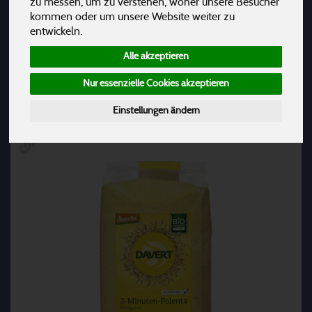
zu messen, um zu verstehen, woher unsere Besucher
kommen oder um unsere Website weiter zu
Süßwaren
16
entwickeln.
Alle akzeptieren
Hersteller
Ernährung
Allergene
Nur essenzielle Cookies akzeptieren
Einstellungen ändern