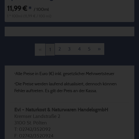
11,99 €
*
/ 100ml
1 * 100ml (11,99 € / 100 ml)
2
3
4
5
»
«
1
Alle Preise in Euro (€) inkl. gesetzlicher Mehrwertsteuer
*
Die Preise werden laufend aktualisiert, dennoch können
*
Fehler auftreten. Es gilt der Preis an der Kassa.
Evi - Naturkost & Naturwaren HandelsgmbH
Kremser Landstraße 2
3100 St. Pölten
T: 02742/352092
F: 02742/3520924