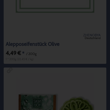
ZHENOBYA
Deutschland
Alepposeifenstück Olive
4,49 €
*
/ 200g
1 * 200g (22,45 € / kg)