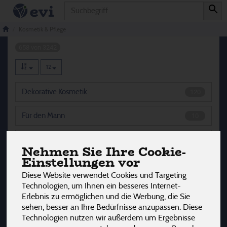
Produkt
Kosmetik & Pflege
Kosmetik & Pflege
658 von 3242
12
Dekorative Kosmetik
120
Für den Mann
10
Düfte
5
Nehmen Sie Ihre Cookie-
Einstellungen vor
Haarpflege
79
Diese Website verwendet Cookies und Targeting
Technologien, um Ihnen ein besseres Internet-
Gesichtspflege
124
Erlebnis zu ermöglichen und die Werbung, die Sie
sehen, besser an Ihre Bedürfnisse anzupassen. Diese
Insektenschutz
4
Technologien nutzen wir außerdem um Ergebnisse