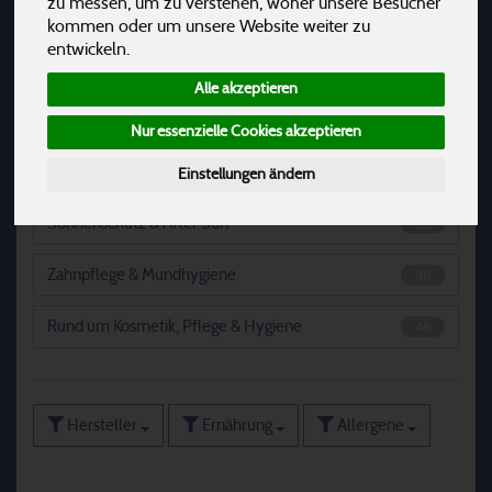
zu messen, um zu verstehen, woher unsere Besucher
Intimhygiene
17
kommen oder um unsere Website weiter zu
entwickeln.
Körperpflege
183
Alle akzeptieren
Pflege- & Saunaöle
4
Nur essenzielle Cookies akzeptieren
Pflege Sets
9
Einstellungen ändern
Sonnenschutz & After Sun
23
Zahnpflege & Mundhygiene
38
Rund um Kosmetik, Pflege & Hygiene
48
Hersteller
Ernährung
Allergene