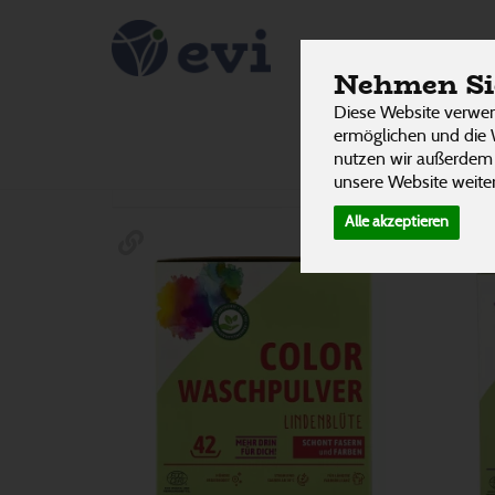
Pulver &
PRODUKTE
Nehmen Sie
Diese Website verwen
ermöglichen und die 
nutzen wir außerdem
Hersteller
Ernährung
Allergene
unsere Website weiter
Alle akzeptieren