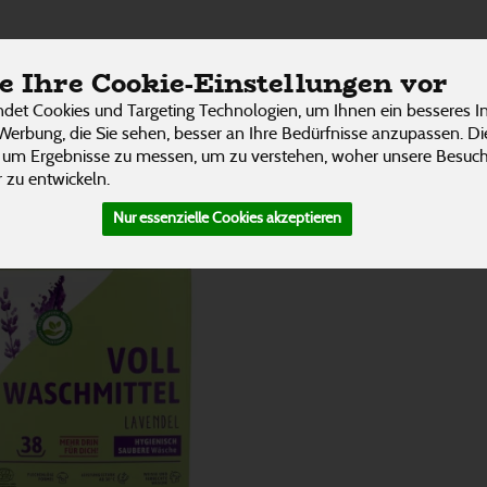
 Tabs
ÜBER UNS
RESTAURANT
UNSERE LIEFER
 Ihre Cookie-Einstellungen vor
2 von 3242
P
det Cookies und Targeting Technologien, um Ihnen ein besseres In
Werbung, die Sie sehen, besser an Ihre Bedürfnisse anzupassen. D
 um Ergebnisse zu messen, um zu verstehen, woher unsere Besu
 zu entwickeln.
Nur essenzielle Cookies akzeptieren