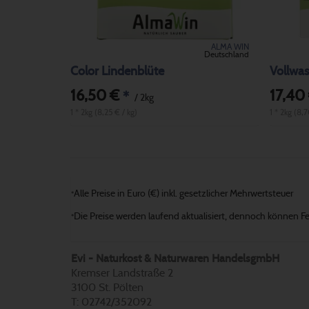
ALMA WIN
Deutschland
Color Lindenblüte
Vollwas
16,50 €
17,40
*
/ 2kg
1 * 2kg (8,25 € / kg)
1 * 2kg (8,7
Alle Preise in Euro (€) inkl. gesetzlicher Mehrwertsteuer
*
Die Preise werden laufend aktualisiert, dennoch können Fehl
*
Evi - Naturkost & Naturwaren HandelsgmbH
Kremser Landstraße 2
3100 St. Pölten
T: 02742/352092