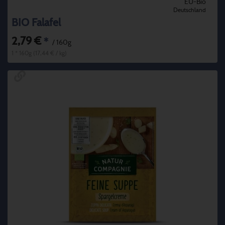
EU-Bio
Deutschland
BIO Falafel
2,79 €
*
/ 160g
1 * 160g (17,44 € / kg)