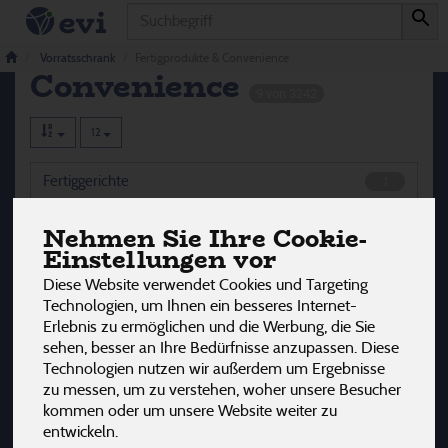
Produkt
Fertigprodukte &
Vorratsschrank
Fertigprodukte & Convenience
Convenience
9 von 3242
12
Fertiggerichte
1
Nehmen Sie Ihre Cookie-
Fertigmischungen
3
Einstellungen vor
Suppen
5
Diese Website verwendet Cookies und Targeting
Technologien, um Ihnen ein besseres Internet-
Erlebnis zu ermöglichen und die Werbung, die Sie
sehen, besser an Ihre Bedürfnisse anzupassen. Diese
Hersteller
Ernährung
Allergene
Technologien nutzen wir außerdem um Ergebnisse
zu messen, um zu verstehen, woher unsere Besucher
kommen oder um unsere Website weiter zu
entwickeln.