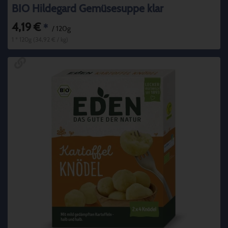
BIO Hildegard Gemüsesuppe klar
4,19 €
*
/ 120g
1 * 120g (34,92 € / kg)