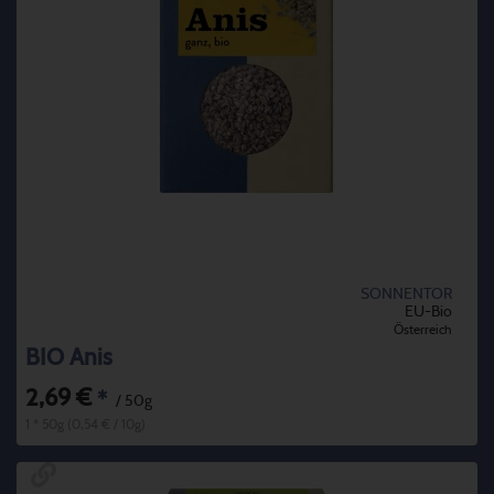
SONNENTOR
EU-Bio
Österreich
BIO Anis
2,69 €
*
/ 50g
1 * 50g (0,54 € / 10g)