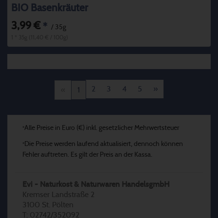
BIO Basenkräuter
3,99 €
*
/ 35g
1 * 35g (11,40 € / 100g)
2
3
4
5
»
«
1
Alle Preise in Euro (€) inkl. gesetzlicher Mehrwertsteuer
*
Die Preise werden laufend aktualisiert, dennoch können
*
Fehler auftreten. Es gilt der Preis an der Kassa.
Evi - Naturkost & Naturwaren HandelsgmbH
Kremser Landstraße 2
3100 St. Pölten
T: 02742/352092