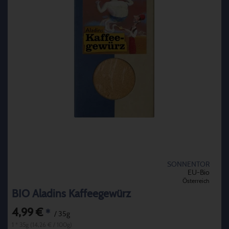
SONNENTOR
EU-Bio
Österreich
BIO Aladins Kaffeegewürz
4,99 €
*
/ 35g
1 * 35g (14,26 € / 100g)