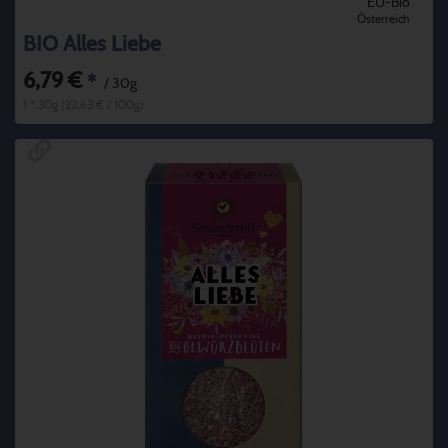
EU-Bio
Österreich
BIO Alles Liebe
6,79 €
*
/ 30g
1 * 30g (22,63 € / 100g)