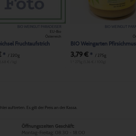
BIO WEINGUT PARADEISER
BIO WEINGUT PAR
EU-Bio
Österreich
Ös
chsel Fruchtaufstrich
BIO Weingarten Pfirsichmus
€
3,79 €
*
*
/ 220g
/ 275g
2,68 € / kg)
1 * 275g (1,36 € / 100g)
er auftreten. Es gilt der Preis an der Kassa.
Öffnungszeiten Geschäft:
Montag-Freitag: 08:30 - 18:00