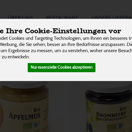
he süß &
ÜBER UNS
RESTAURANT
UNSERE LIEFER
 Ihre Cookie-Einstellungen vor
P
det Cookies und Targeting Technologien, um Ihnen ein besseres In
Werbung, die Sie sehen, besser an Ihre Bedürfnisse anzupassen. D
11 von 3242
 um Ergebnisse zu messen, um zu verstehen, woher unsere Besu
 zu entwickeln.
Nur essenzielle Cookies akzeptieren