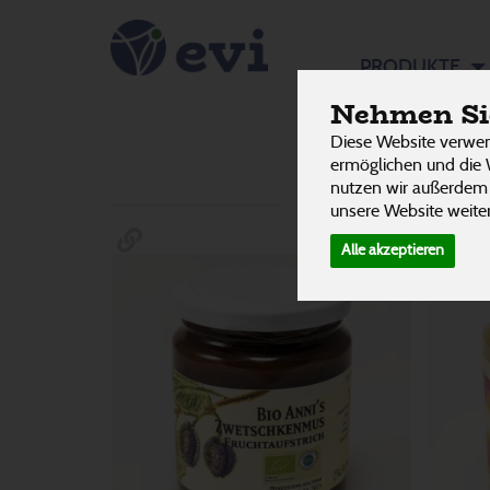
Aufstric
PRODUKTE
Nehmen Sie
herzhaft
Diese Website verwen
Hersteller
Allergene
ermöglichen und die 
nutzen wir außerdem
unsere Website weiter
Alle akzeptieren