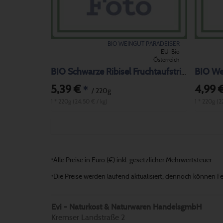
BIO WEINGUT PARADEISER
EU-Bio
Österreich
BIO Wei
BIO Schwarze Ribisel Fruchtaufstrich
5,39 €
4,99 
*
/ 220g
1 * 220g (24,50 € / kg)
1 * 220g (2
Alle Preise in Euro (€) inkl. gesetzlicher Mehrwertsteuer
*
Die Preise werden laufend aktualisiert, dennoch können Fehl
*
Evi - Naturkost & Naturwaren HandelsgmbH
Kremser Landstraße 2