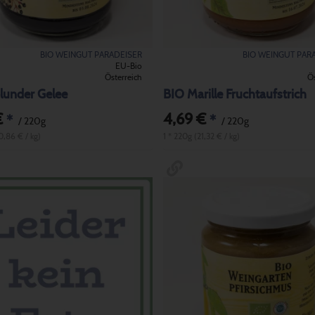
BIO WEINGUT PARADEISER
BIO WEINGUT PAR
EU-Bio
Österreich
Ös
lunder Gelee
BIO Marille Fruchtaufstrich
€
4,69 €
*
*
/ 220g
/ 220g
0,86 € / kg)
1 * 220g (21,32 € / kg)