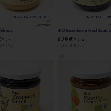
BIO WEINGUT PARADEISER
BIO WEINGUT PAR
EU-Bio
Österreich
Ös
felmus
BIO Brombeere Fruchtaufstr
€
6,29 €
*
*
/ 275g
/ 220g
0,87 € / kg)
1 * 220g (28,59 € / kg)