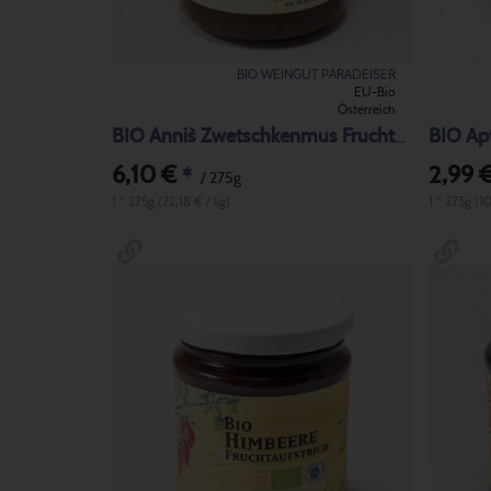
BIO WEINGUT PARADEISER
EU-Bio
Österreich
BIO Ap
BIO Anni`s Zwetschkenmus Fruchtaufstrich
6,10 €
2,99 
*
/ 275g
1 * 275g (22,18 € / kg)
1 * 275g (1