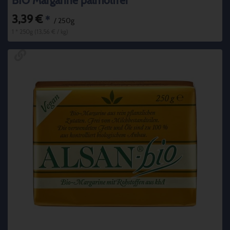
BIO Margarine palmölfrei
3,39 €
*
/ 250g
1 * 250g (13,56 € / kg)