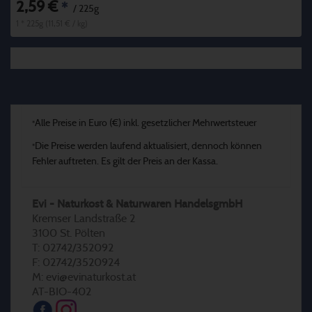
2,59 €
*
/ 225g
1 * 225g (11,51 € / kg)
Alle Preise in Euro (€) inkl. gesetzlicher Mehrwertsteuer
*
Die Preise werden laufend aktualisiert, dennoch können
*
Fehler auftreten. Es gilt der Preis an der Kassa.
Evi - Naturkost & Naturwaren HandelsgmbH
Kremser Landstraße 2
3100 St. Pölten
T: 02742/352092
F: 02742/3520924
M: evi@evinaturkost.at
AT-BIO-402