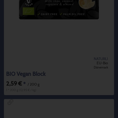
NATURLI
EU-Bio
Dänemark
BIO Vegan Block
2,59 €
*
/ 200 g
1 * 200 g (12,95 € / kg)