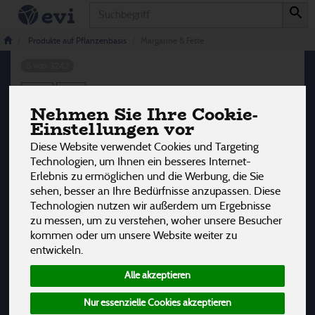
Produkt
Margarine & Fette
Produkte auf Pflanzenbasis
Margarine & Fette
5 von 3242
12
Nehmen Sie Ihre Cookie-
Einstellungen vor
Hersteller
Ernährung
Allergene
Diese Website verwendet Cookies und Targeting
Technologien, um Ihnen ein besseres Internet-
Erlebnis zu ermöglichen und die Werbung, die Sie
sehen, besser an Ihre Bedürfnisse anzupassen. Diese
Technologien nutzen wir außerdem um Ergebnisse
zu messen, um zu verstehen, woher unsere Besucher
kommen oder um unsere Website weiter zu
entwickeln.
Alle akzeptieren
Nur essenzielle Cookies akzeptieren