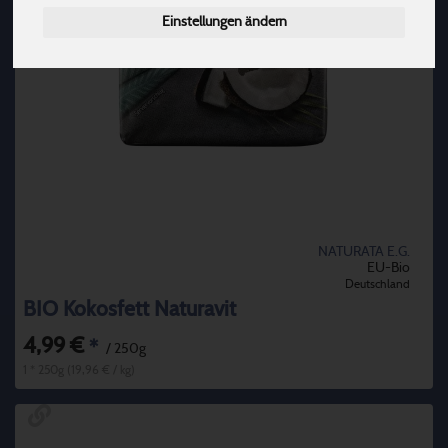
Einstellungen ändern
NATURATA E.G.
EU-Bio
Deutschland
BIO Kokosfett Naturavit
4,99 €
*
/ 250g
1 * 250g (19,96 € / kg)