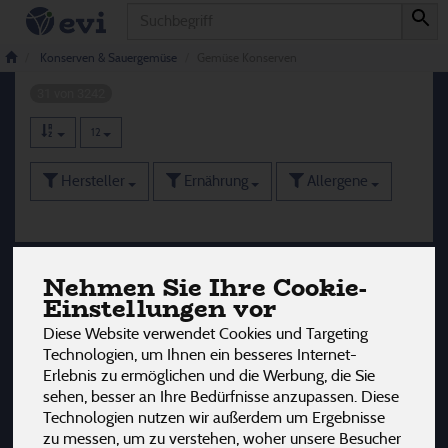
Produkt
Gemüse Konserven
Konserven & Sauergemüse
Gemüse Konserven
31 von 3242
12
Hersteller
Ernährung
Allergene
Nehmen Sie Ihre Cookie-
Einstellungen vor
Diese Website verwendet Cookies und Targeting
Technologien, um Ihnen ein besseres Internet-
Erlebnis zu ermöglichen und die Werbung, die Sie
sehen, besser an Ihre Bedürfnisse anzupassen. Diese
Technologien nutzen wir außerdem um Ergebnisse
zu messen, um zu verstehen, woher unsere Besucher