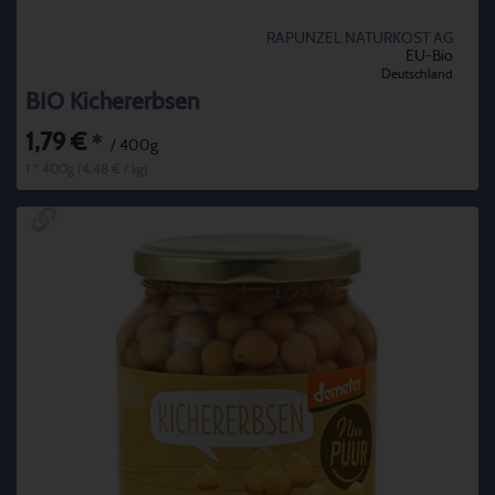
RAPUNZEL NATURKOST AG
EU-Bio
Deutschland
BIO Kichererbsen
1,79 €
*
/ 400g
1 * 400g (4,48 € / kg)