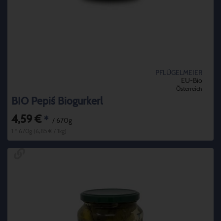
PFLÜGELMEIER
EU-Bio
Österreich
BIO Pepi´s Biogurkerl
4,59 €
*
/ 670g
1 * 670g (6,85 € / 1kg)