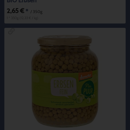
BIO Erbsen
2,65 €
*
/ 350g
1 * 350g (12,33 € / kg)