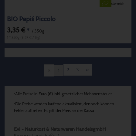
Österreich
BIO Pepi´s Piccolo
3,35 €
*
/ 350g
1 * 350g (9,57 € / 1kg)
2
3
»
«
1
Alle Preise in Euro (€) inkl. gesetzlicher Mehrwertsteuer
*
Die Preise werden laufend aktualisiert, dennoch können
*
Fehler auftreten. Es gilt der Preis an der Kassa.
Evi - Naturkost & Naturwaren HandelsgmbH
Kremser Landstraße 2