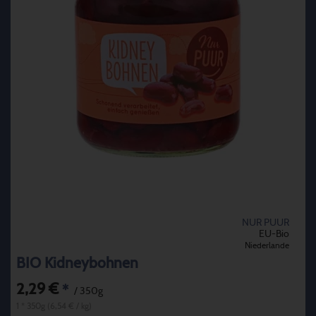
NUR PUUR
EU-Bio
Niederlande
BIO Kidneybohnen
2,29 €
*
/ 350g
1 * 350g (6,54 € / kg)