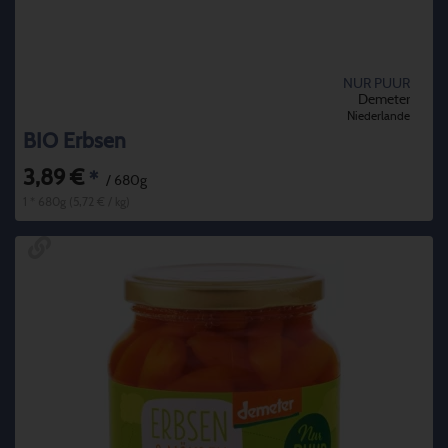
NUR PUUR
Demeter
Niederlande
BIO Erbsen
3,89 €
*
/ 680g
1 * 680g (5,72 € / kg)