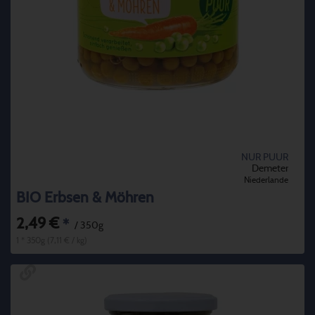
NUR PUUR
Demeter
Niederlande
BIO Erbsen & Möhren
2,49 €
*
/ 350g
1 * 350g (7,11 € / kg)