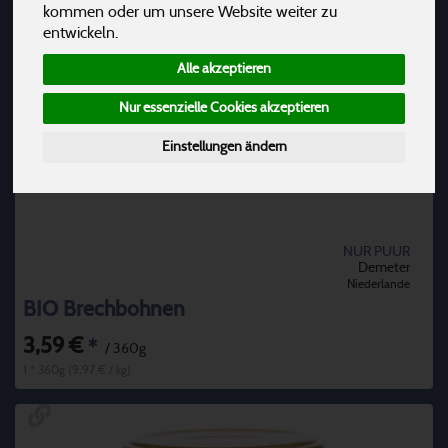
kommen oder um unsere Website weiter zu
entwickeln.
Alle akzeptieren
Nur essenzielle Cookies akzeptieren
Einstellungen ändern
NUR PUUR
Demeter
Niederlande
BIO Brechbohnen
3,59 €
*
/ 360g
1 * 360g (9,97 € / kg)