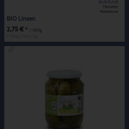
NUR PUUR
Demeter
Niederlande
BIO Linsen
2,75 €
*
/ 360g
1 * 360g (7,64 € / kg)