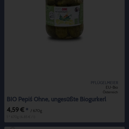
PFLÜGELMEIER
EU-Bio
Österreich
BIO Pepi´s Ohne, ungesüßte Biogurkerl
4,59 €
*
/ 670g
1 * 670g (6,85 € / l)