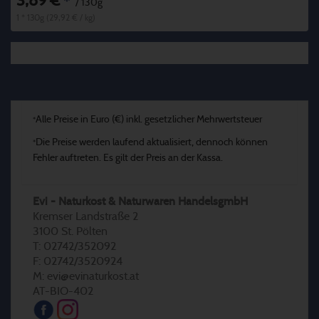
3,89 €
*
/ 130g
1 * 130g (29,92 € / kg)
Alle Preise in Euro (€) inkl. gesetzlicher Mehrwertsteuer
*
Die Preise werden laufend aktualisiert, dennoch können
*
Fehler auftreten. Es gilt der Preis an der Kassa.
Evi - Naturkost & Naturwaren HandelsgmbH
Kremser Landstraße 2
3100 St. Pölten
T: 02742/352092
F: 02742/3520924
M: evi@evinaturkost.at
AT-BIO-402