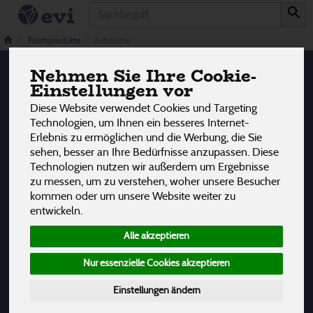
Produkt
Aufstriche
2 von 3242
Frischprodukte
Aufstriche
Nehmen Sie Ihre Cookie-
12
Einstellungen vor
Hersteller
Allergene
Diese Website verwendet Cookies und Targeting
Technologien, um Ihnen ein besseres Internet-
Erlebnis zu ermöglichen und die Werbung, die Sie
sehen, besser an Ihre Bedürfnisse anzupassen. Diese
Technologien nutzen wir außerdem um Ergebnisse
zu messen, um zu verstehen, woher unsere Besucher
kommen oder um unsere Website weiter zu
entwickeln.
Alle akzeptieren
Nur essenzielle Cookies akzeptieren
Einstellungen ändern