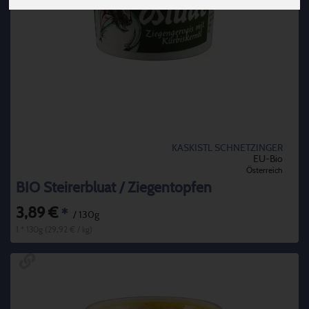
KASKISTL SCHNETZINGER
EU-Bio
Österreich
BIO Steirerbluat / Ziegentopfen
3,89 €
*
/ 130g
1 * 130g (29,92 € / kg)