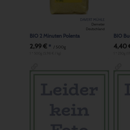
DAVERT MÜHLE
Demeter
Deutschland
BIO 2 Minuten Polenta
BIO Bu
2,99 €
4,40 
*
/ 500g
1 * 500g (5,98 € / kg)
1 * 250g (1