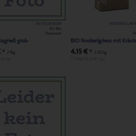
NESTELBERGER
ROSENFELLNER
EU-Bio
Österreich
Ös
isgrieß grob
BIO Nockerlgriess mit Kräut
€
4,15 €
*
*
/ 1kg
/ 250g
0 € / kg)
1 * 250g (16,60 € / kg)