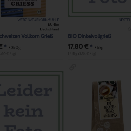
WERZ NATURKORNMÜHLE
NESTE
EU-Bio
Deutschland
Ös
chweizen Vollkorn Grieß
BIO Dinkelvollgrieß
€
17,80 €
*
*
/ 250g
/ 5kg
7,60 € / kg)
1 * 5kg (3,56 € / kg)