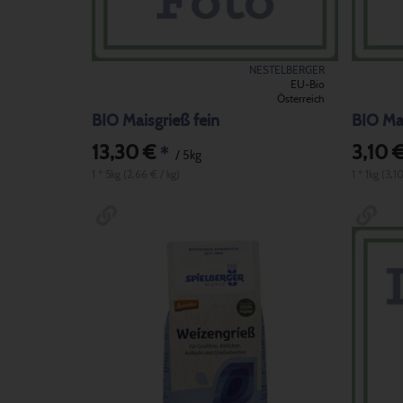
NESTELBERGER
EU-Bio
Österreich
BIO Maisgrieß fein
BIO Ma
13,30 €
3,10 
*
/ 5kg
1 * 5kg (2,66 € / kg)
1 * 1kg (3,1