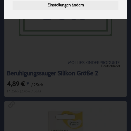
Einstellungen ändern
MOLLIES KINDERPRODUKTE
Deutschland
Beruhigungssauger Silikon Größe 2
4,89 €
*
/ 2Stck
1 * 2Stck (2,45 € / Stck)