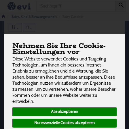
Produkt
Baby Zubehör
5 von 3242
Baby, Kind & Schwangerschaft
Baby Zubehör
12
Hersteller
Ernährung
Allergene
Nehmen Sie Ihre Cookie-
Einstellungen vor
Diese Website verwendet Cookies und Targeting
Technologien, um Ihnen ein besseres Internet-
Erlebnis zu ermöglichen und die Werbung, die Sie
sehen, besser an Ihre Bedürfnisse anzupassen. Diese
Technologien nutzen wir außerdem um Ergebnisse
zu messen, um zu verstehen, woher unsere Besucher
kommen oder um unsere Website weiter zu
entwickeln.
Alle akzeptieren
Nur essenzielle Cookies akzeptieren