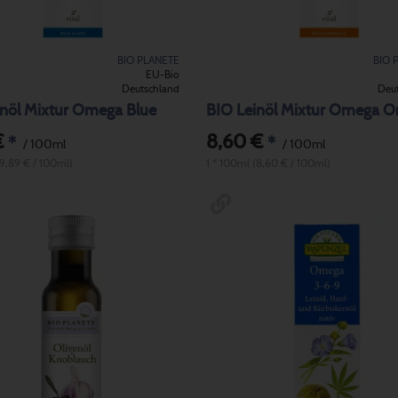
BIO PLANETE
BIO 
EU-Bio
Deutschland
Deu
inöl Mixtur Omega Blue
BIO Leinöl Mixtur Omega O
€
8,60 €
*
*
/ 100ml
/ 100ml
(9,89 € / 100ml)
1 * 100ml (8,60 € / 100ml)