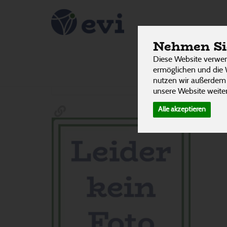
Mischun
PRODUKTE
Nehmen Sie
Diese Website verwen
ermöglichen und die 
Hersteller
Ernährung
Allergene
nutzen wir außerdem
unsere Website weiter
Alle akzeptieren