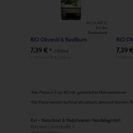
BIO PLANETE
EU-Bio
Deutschland
BIO Olivenöl & Basilikum
BIO Ol
7,39 €
7,39 
*
/ 100ml
1 * 100ml (7,39 € / 100ml)
1 * 100ml 
Alle Preise in Euro (€) inkl. gesetzlicher Mehrwertsteuer
*
Die Preise werden laufend aktualisiert, dennoch können Fehl
*
Evi - Naturkost & Naturwaren HandelsgmbH
Kremser Landstraße 2
3100 St. Pölten