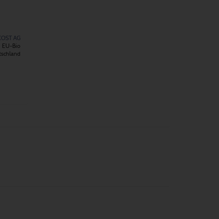
KOST AG
EU-Bio
tschland