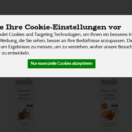
gen
ÜBER UNS
RESTAURANT
UNSERE LIEFER
 Ihre Cookie-Einstellungen vor
7 von 3242
P
det Cookies und Targeting Technologien, um Ihnen ein besseres In
Werbung, die Sie sehen, besser an Ihre Bedürfnisse anzupassen. D
 um Ergebnisse zu messen, um zu verstehen, woher unsere Besu
 zu entwickeln.
Nur essenzielle Cookies akzeptieren