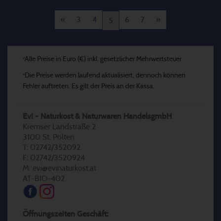
«
3
4
6
7
»
5
Alle Preise in Euro (€) inkl. gesetzlicher Mehrwertsteuer
*
Die Preise werden laufend aktualisiert, dennoch können
*
Fehler auftreten. Es gilt der Preis an der Kassa.
Evi - Naturkost & Naturwaren HandelsgmbH
Kremser Landstraße 2
3100 St. Pölten
T: 02742/352092
F: 02742/3520924
M: evi@evinaturkost.at
AT-BIO-402
Öffnungszeiten Geschäft: