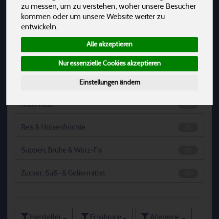
zu messen, um zu verstehen, woher unsere Besucher
Konserven & Sauergemüse
69
kommen oder um unsere Website weiter zu
entwickeln.
Makrobiotik & Algen
30
Alle akzeptieren
Müsli, Cerealien & Porridge
113
Nur essenzielle Cookies akzeptieren
Nudeln
74
Einstellungen ändern
Nussmuse
18
Reis & Hülsenfrüchte
38
Suppen, Brühe & Würz-Fix
53
Zucker, Süß- & Geliermittel
33
Hersteller
Ernährung
Allergene