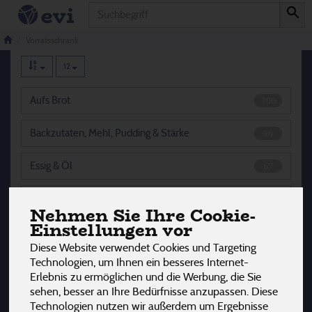
Produkt
Vorratsschrank
884 von 3242
Vorratsschrank
12
Aufs Brot
100
Backzutaten, Mehl, Pudding & Stärke
96
Essig & Öl
67
Fertigprodukte & Convenience
9
Nehmen Sie Ihre Cookie-
Einstellungen vor
Getreide
12
Diese Website verwendet Cookies und Targeting
Technologien, um Ihnen ein besseres Internet-
Gewürze, Gewürzmischungen & Salz
168
Erlebnis zu ermöglichen und die Werbung, die Sie
sehen, besser an Ihre Bedürfnisse anzupassen. Diese
Ketchup, Senf & Saucen
46
Technologien nutzen wir außerdem um Ergebnisse