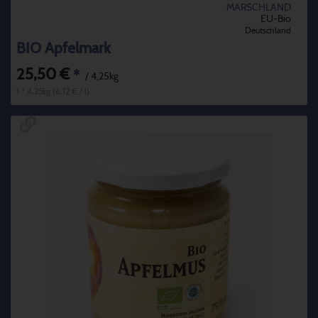
MARSCHLAND
EU-Bio
Deutschland
BIO Apfelmark
25,50 €
*
/ 4,25kg
1 * 4,25kg (6,12 € / l)