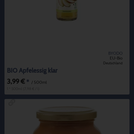
BYODO
EU-Bio
Deutschland
BIO Apfelessig klar
3,99 €
*
/ 500ml
1 * 500ml (7,98 € / l)