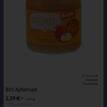
NUR PUUR
Demeter
Niederlande
BIO Apfelmark
2,39 €
*
/ 360g
1 * 360g (6,64 € / kg)