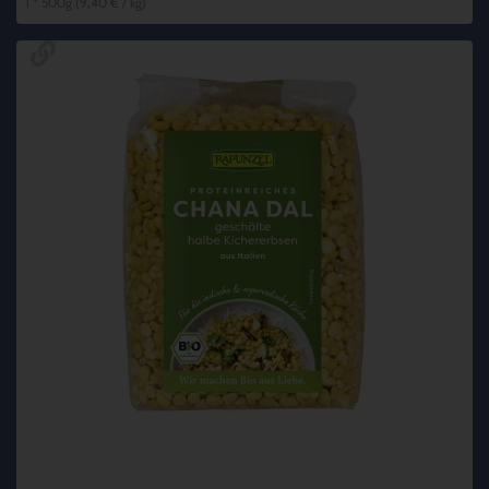
1 * 500g (9,40 € / kg)