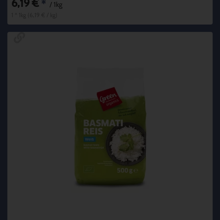
6,19 €
*
/ 1kg
1 * 1kg (6,19 € / kg)