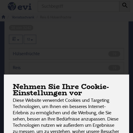
Produkt
Reis & Hülsenfrüchte
Vorratsschrank
Reis & Hülsenfrüchte
38 von 3242
12
Hülsenfrüchte
19
Reis
19
Nehmen Sie Ihre Cookie-
Einstellungen vor
Hersteller
Ernährung
Allergene
Diese Website verwendet Cookies und Targeting
Technologien, um Ihnen ein besseres Internet-
Erlebnis zu ermöglichen und die Werbung, die Sie
sehen, besser an Ihre Bedürfnisse anzupassen. Diese
Technologien nutzen wir außerdem um Ergebnisse
zu messen, um zu verstehen, woher unsere Besucher