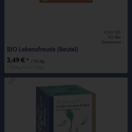
YOGI TEE
EU-Bio
Deutschland
BIO Lebensfreude (Beutel)
3,49 €
*
/ 30,6g
1 * 30,6g (11,41 € / 100g)